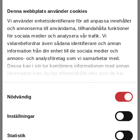
Denna webbplats använder cookies
Vi använder enhetsidentifierare för att anpassa innehållet
och annonserna till användarna, tillhandahålla funktioner
för sociala medier och analysera vår trafik. Vi
Begränsad fraktregion
vidarebefordrar även sådana identifierare och annan
Sara Högdin
information från din enhet till de sociala medier och
annons- och analysföretag som vi samarbetar med.
Sara Högdin är socionom och professor i socialt
Dessa kan i sin tur kombinera informationen med annan
arbete vid Akademin för hälsa och välfärd,
information som du har tillhandahållit eller som de har
Det verkar som att du besöker
Högskolan i Halmstad. Hennes
samlat in när du har använt deras tjänster.
studentlitteratur.se via en enhet utanför Sverige.
forskningsområden rör främs...
Samtyckesval
Vi erbjuder inte leveranser utanför Sverige. För
Nödvändig
att kunna slutföra ett köp måste
leveransadressen vara i Sverige.
Läs mer
Inställningar
Kontakta kundservice
Statistik