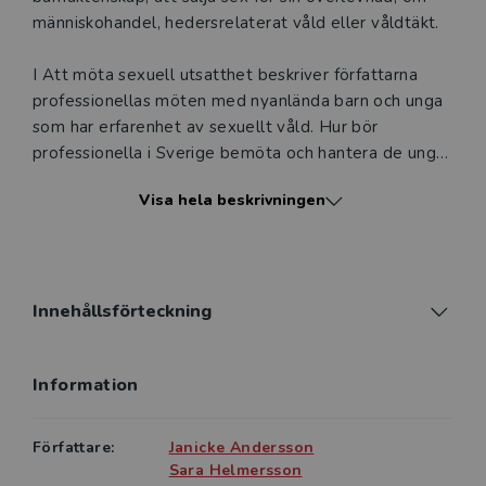
människo­handel, hedersrelaterat våld eller våldtäkt.
I Att möta sexuell utsatthet beskriver författarna
professionellas möten med nyanlända barn och unga
som har erfarenhet av sexuellt våld. Hur bör
professionella i Sverige bemöta och hantera de ungas
berättelser? Hur ska de agera när de möter barn som
Visa hela beskrivningen
är gifta? På vilket sätt kan skolan vara ett stöd? Hur
bör samverkan ske mellan olika professionella
grupper?
Boken riktar sig till studenter inom socialt arbete,
Innehållsförteckning
omvårdnad och folkhälsa men kan också läsas av
professionella som möter unga nyanlända inom olika
Information
verksamheter.
Författare:
Janicke Andersson
Sara Helmersson