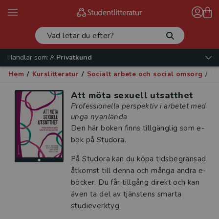
Handlar som:
Privatkund
Hem
/
Kurslitteratur
/
Socialt arbete och social omsorg
/
Fa
Att möta sexuell utsatthet
Professionella perspektiv i arbetet med
unga nyanlända
Den här boken finns tillgänglig som e-
bok på Studora.
På Studora kan du köpa tidsbegränsad
åtkomst till denna och många andra e-
böcker. Du får tillgång direkt och kan
även ta del av tjänstens smarta
studieverktyg.