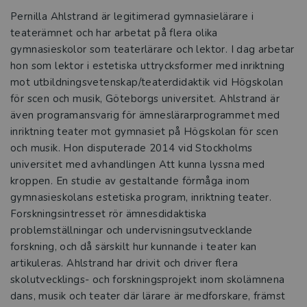
Pernilla Ahlstrand är legitimerad gymnasielärare i
teaterämnet och har arbetat på flera olika
gymnasieskolor som teaterlärare och lektor. I dag arbetar
hon som lektor i estetiska uttrycksformer med inriktning
mot utbildningsvetenskap/teaterdidaktik vid Högskolan
för scen och musik, Göteborgs universitet. Ahlstrand är
även programansvarig för ämneslärarprogrammet med
inriktning teater mot gymnasiet på Högskolan för scen
och musik. Hon disputerade 2014 vid Stockholms
universitet med avhandlingen Att kunna lyssna med
kroppen. En studie av gestaltande förmåga inom
gymnasieskolans estetiska program, inriktning teater.
Forskningsintresset rör ämnesdidaktiska
problemställningar och undervisningsutvecklande
forskning, och då särskilt hur kunnande i teater kan
artikuleras. Ahlstrand har drivit och driver flera
skolutvecklings- och forskningsprojekt inom skolämnena
dans, musik och teater där lärare är medforskare, främst