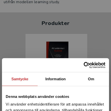
utifrån modellen learning study.
Produkter
Samtycke
Information
Om
Att undervisa i teater
Ahlstrand, P - Remfeldt, J (red.)
Denna webbplats använder cookies
370 kr
inkl. moms
Vi använder enhetsidentifierare för att anpassa innehållet
Exkl. moms: 349 kr
och annonserna till användarna, tillhandahålla funktioner