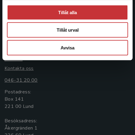
Studentlitteratur grundades 1963 och är idag Sveriges
Tillåt alla
ledande utbildningsförlag. Med läromedel, kurslitteratur,
facklitteratur, utbildningar och digitala
informationstjänster i utbudet, finns Studentlitteratur med
Tillåt urval
längs hela kunskapsresan.
Avvisa
Kontakta oss
Kontakta oss
046-31 20 00
Postadress:
Box 141
221 00 Lund
Besöksadress:
Åkergränden 1