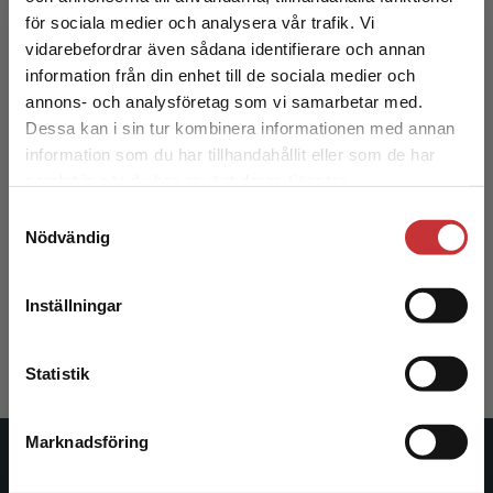
för sociala medier och analysera vår trafik. Vi
Begränsad fraktregion
vidarebefordrar även sådana identifierare och annan
information från din enhet till de sociala medier och
annons- och analysföretag som vi samarbetar med.
Dessa kan i sin tur kombinera informationen med annan
information som du har tillhandahållit eller som de har
Det verkar som att du besöker
samlat in när du har använt deras tjänster.
studentlitteratur.se via en enhet utanför Sverige.
Samtyckesval
Vi erbjuder inte leveranser utanför Sverige. För
Att undervisa i teater
Nödvändig
att kunna slutföra ett köp måste
leveransadressen vara i Sverige.
Läs mer
Ahlstrand, P - Ramfeldt. J (red.)
Inställningar
230 kr
inkl. moms
Kontakta kundservice
Exkl. moms: 217 kr
Statistik
Marknadsföring
Stäng
Studentlitteratur