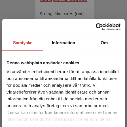
Sträng, Monica H. (red.)
313 kr
inkl. moms
Exkl. moms: 295 kr
Samtycke
Information
Om
Denna webbplats använder cookies
Vi använder enhetsidentifierare för att anpassa innehållet
och annonserna till användarna, tillhandahålla funktioner
för sociala medier och analysera vår trafik. Vi
Begränsad fraktregion
Samspel för lärande
vidarebefordrar även sådana identifierare och annan
information från din enhet till de sociala medier och
Sträng, Monica H. (red.)
annons- och analysföretag som vi samarbetar med.
Dessa kan i sin tur kombinera informationen med annan
186 kr
inkl. moms
information som du har tillhandahållit eller som de har
Exkl. moms: 175 kr
Det verkar som att du besöker
samlat in när du har använt deras tjänster.