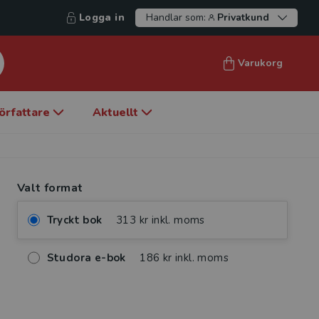
Logga in
Handlar som:
Privatkund
Varukorg
örfattare
Aktuellt
Valt format
Tryckt bok
313 kr inkl. moms
Studora e-bok
186 kr inkl. moms