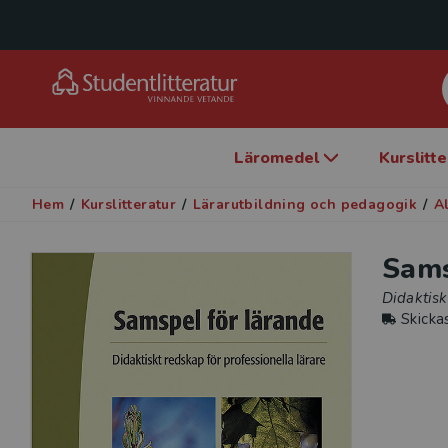
Läromedel
Kurslitt
Hem
/
Kurslitteratur
/
Lärarutbildning och pedagogik
/
A
Sams
Didaktisk
Skicka