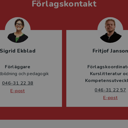
Förlagskontakt
Sigrid Ekblad
Fritjof Janso
Förläggare
Förlagskoordinat
tbildning och pedagogik
Kurslitteratur o
Kompetensutveckl
046-31 22 38
046-31 22 57
E-post
E-post