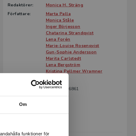
Redaktörer:
Monica H. Sträng
Författare:
Marta Palla
Monica Ståle
Inger Börjesson
Chatarina Strandqvist
Lena Forén
Marie-Louise Rosenqvist
Gun-Sophie Andersson
Marita Carlstedt
Lena Bergström
Kristina Pellmer Wramner
Språk:
Svenska
ISBN:
9789144036861
Utgivningsår:
2005
Om
Artikelnummer:
31865-01
Upplaga:
Första
Sidantal:
229
andahålla funktioner för