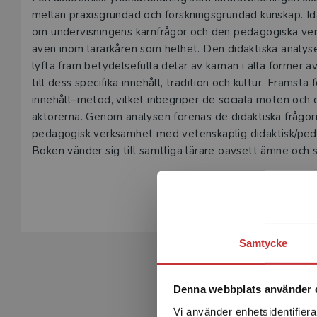
Beskrivning
mellan praxisgrundad och forskningsgrundad kunskap. I
om undervisningens kärnfrågor och den pedagogiska ve
även inom lärarkåren som helhet. Den didaktiska analys
lyfta fram betydelsefulla delar av kärnan i alla forme
till dess specifika innehåll, tradition och kultur. Främst
innehåll–metod, vilket inbegriper de sociala möten oc
aktörerna. Genom analysen förenas de didaktiska frågo
pedagogisk verksamhet med vetenskaplig didaktisk/ped
Boken vänder sig till samtliga lärare oavsett ämne och 
lärarstuderande, eftersom den ger underlag för didaktiska
Visa hela be
samt väcker inspiration till examensarbeten. Därtill kan 
lärarutbildare i såväl den verksamhetsförlagda som den 
Samtycke
Denna webbplats använder 
Vi använder enhetsidentifierar