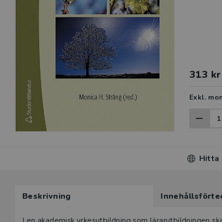
313 kr
Exkl. mo
Hitta
Beskrivning
Innehållsförte
I en akademisk yrkesutbildning som lärarutbildningen sk