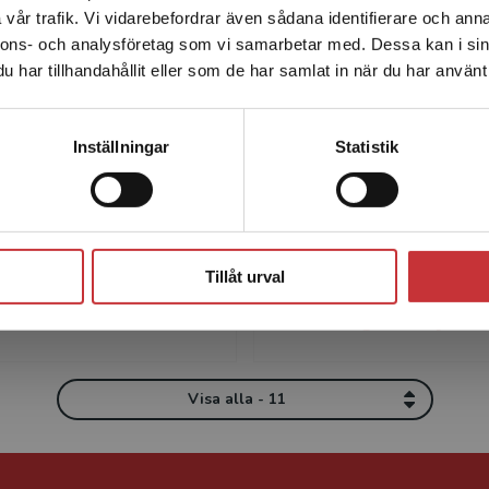
vår trafik. Vi vidarebefordrar även sådana identifierare och anna
enhet utanför Sverige. Vi erbjuder inte leveranser utanför
nnons- och analysföretag som vi samarbetar med. Dessa kan i sin
Sverige. För att kunna slutföra ett köp måste
har tillhandahållit eller som de har samlat in när du har använt 
leveransadressen vara i Sverige.
Läs mer
Författare
Kontakta kundservice
Inställningar
Statistik
Stäng
Tillåt urval
Monica Ståle
Inger Börjess
Visa alla - 11