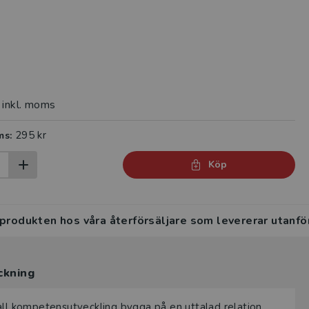
inkl. moms
295 kr
ms:
Köp
 produkten hos våra återförsäljare som levererar utanfö
ckning
all kompetensutveckling bygga på en uttalad relation