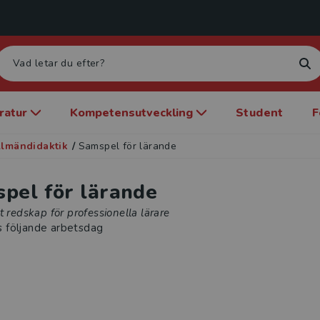
eratur
Kompetensutveckling
Student
F
llmändidaktik
/
Samspel för lärande
pel för lärande
t redskap för professionella lärare
s följande arbetsdag