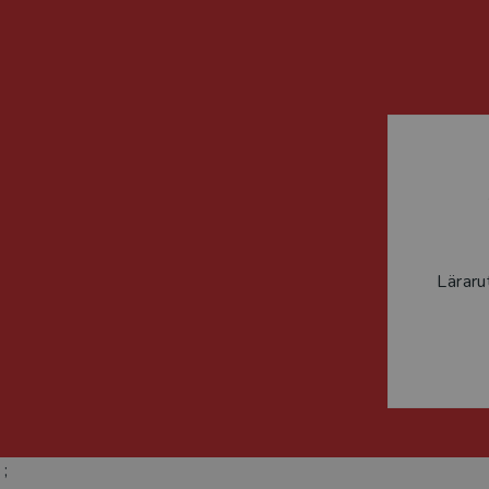
Läraru
;