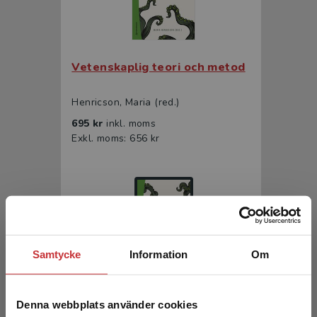
Vetenskaplig teori och metod
Henricson, Maria (red.)
695 kr
inkl. moms
Exkl. moms: 656 kr
Samtycke
Information
Om
Vetenskaplig teori och metod
Denna webbplats använder cookies