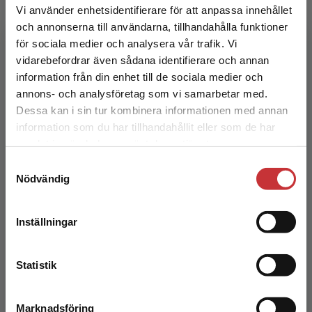
Vi använder enhetsidentifierare för att anpassa innehållet
Henricson, Maria (red.)
och annonserna till användarna, tillhandahålla funktioner
442 kr
inkl. moms
för sociala medier och analysera vår trafik. Vi
Exkl. moms: 417 kr
Begränsad fraktregion
vidarebefordrar även sådana identifierare och annan
information från din enhet till de sociala medier och
annons- och analysföretag som vi samarbetar med.
Dessa kan i sin tur kombinera informationen med annan
information som du har tillhandahållit eller som de har
Det verkar som att du besöker
samlat in när du har använt deras tjänster.
studentlitteratur.se via en enhet utanför Sverige.
Samtyckesval
Vi erbjuder inte leveranser utanför Sverige. För
Nödvändig
att kunna slutföra ett köp måste
leveransadressen vara i Sverige.
Läs mer
Kardiologisk omvårdnad
Inställningar
Kontakta kundservice
Fridlund, Bengt m.fl. (red.)
363 kr
inkl. moms
Statistik
Exkl. moms: 342 kr
Marknadsföring
Stäng