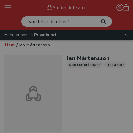
Handlar som:
Privatkund
Hem
/
Jan Mårtensson
Jan Mårtensson
Kapitelförfattare
Redaktör