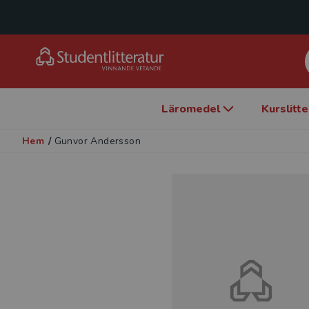
Läromedel
Kurslitt
Hem
/
Gunvor Andersson