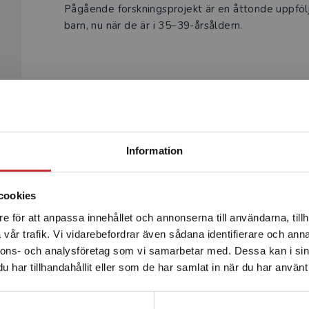
Pågående forskningsprojekt är en åttonde uppföl
barn, nu när de är i 35–39-årsåldern.
Begränsad fraktregion
Produkter
Information
cookies
e för att anpassa innehållet och annonserna till användarna, tillh
Det verkar som att du besöker studentlitteratur.se via en
vår trafik. Vi vidarebefordrar även sådana identifierare och anna
enhet utanför Sverige. Vi erbjuder inte leveranser utanför
nnons- och analysföretag som vi samarbetar med. Dessa kan i sin
Sverige. För att kunna slutföra ett köp måste
har tillhandahållit eller som de har samlat in när du har använt 
leveransadressen vara i Sverige.
Läs mer
Kontakta kundservice