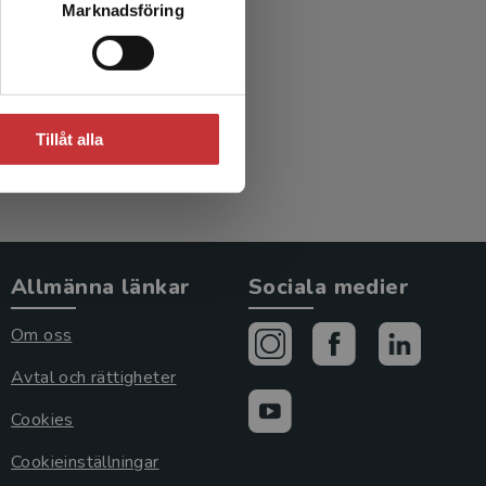
Marknadsföring
in
.)
Tillåt alla
Allmänna länkar
Sociala medier
Om oss
Avtal och rättigheter
Cookies
Cookieinställningar