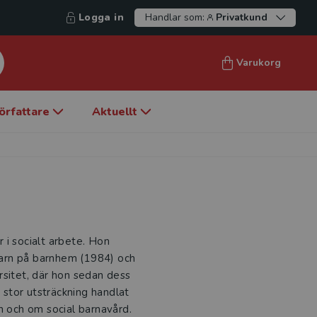
Logga in
Handlar som:
Privatkund
Varukorg
örfattare
Aktuellt
 i socialt arbete. Hon
arn på barnhem (1984) och
rsitet, där hon sedan dess
i stor utsträckning handlat
n och om social barnavård.