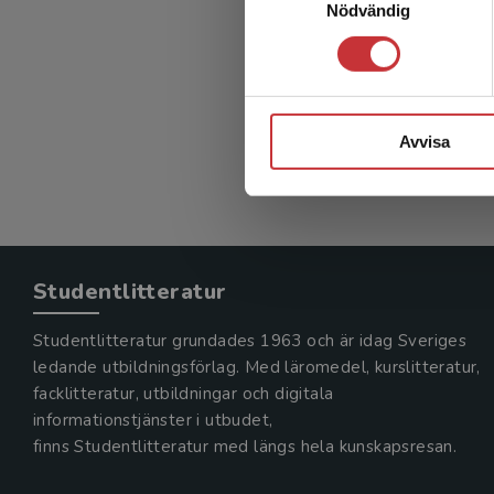
Nödvändig
När sam
Andersson
392 kr
in
Exkl. mom
Avvisa
Studentlitteratur
Studentlitteratur grundades 1963 och är idag Sveriges
ledande utbildningsförlag. Med läromedel, kurslitteratur,
facklitteratur, utbildningar och digitala
informationstjänster i utbudet,
finns Studentlitteratur med längs hela kunskapsresan.