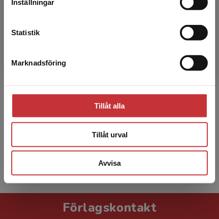
Inställningar
Kontakta kundservice
Statistik
Marknadsföring
Stäng
Yvonne Sjöblom
Yvonne Sjöblom är professor i socialt arbete
vid Högskolan i Gävle. Hon forskar inom
Tillåt alla
området social barnavård, framför allt med
inriktning mot sårb...
Tillåt urval
Avvisa
Visa alla - 9
Förlagskontakt