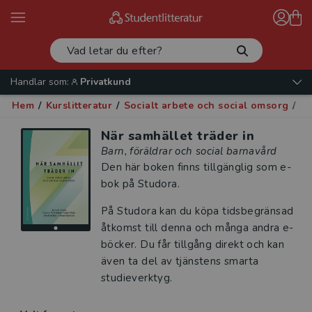
Handlar som:
Privatkund
Hem
/
Kurslitteratur
/
Socialt arbete och social omsorg
/
Fa
När samhället träder in
Barn, föräldrar och social barnavård
Den här boken finns tillgänglig som e-
bok på Studora.
På Studora kan du köpa tidsbegränsad
åtkomst till denna och många andra e-
böcker. Du får tillgång direkt och kan
även ta del av tjänstens smarta
studieverktyg.