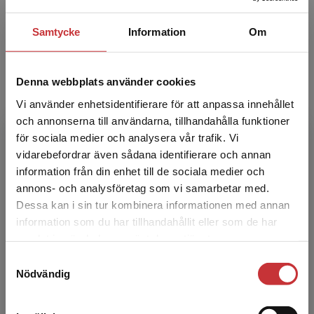
Ingrid Höjer är professor i socialt arbete vid
Göteborgs universitet. Hennes forskning är
Samtycke
Information
Om
inriktad mot barn och familj, med ett särskilt
fokus på d...
Denna webbplats använder cookies
Vi använder enhetsidentifierare för att anpassa innehållet
och annonserna till användarna, tillhandahålla funktioner
för sociala medier och analysera vår trafik. Vi
Begränsad fraktregion
vidarebefordrar även sådana identifierare och annan
information från din enhet till de sociala medier och
annons- och analysföretag som vi samarbetar med.
Marie Sallnäs
Dessa kan i sin tur kombinera informationen med annan
information som du har tillhandahållit eller som de har
Marie Sallnäs är professor i socialt arbete vid
Det verkar som att du besöker
samlat in när du har använt deras tjänster.
Stockholms universitet. Hon forskar och
studentlitteratur.se via en enhet utanför Sverige.
undervisar om social barnavård i vid
Samtyckesval
Vi erbjuder inte leveranser utanför Sverige. För
Nödvändig
bemärkelse. Speciellt ...
att kunna slutföra ett köp måste
leveransadressen vara i Sverige.
Läs mer