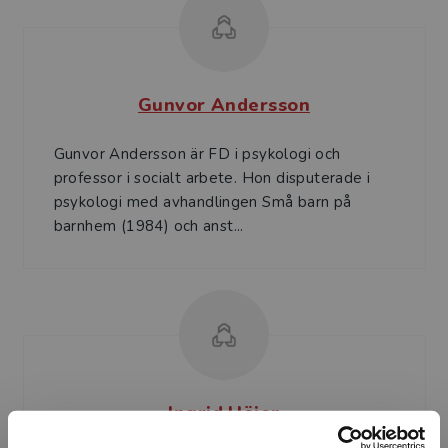
Gunvor Andersson
Gunvor Andersson är FD i psykologi och
professor i socialt arbete. Hon disputerade i
psykologi med avhandlingen Små barn på
barnhem (1984) och anst...
Ingrid Höjer