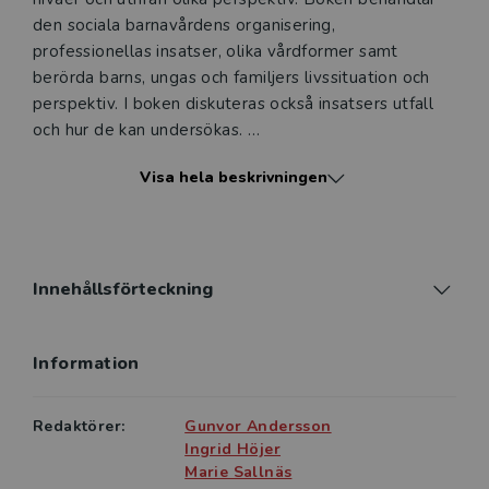
den sociala barnavårdens organisering,
professionellas insatser, olika vårdformer samt
berörda barns, ungas och familjers livssituation och
perspektiv. I boken diskuteras också insatsers utfall
och hur de kan undersökas.
Visa hela beskrivningen
När samhället träder in vänder sig till studerande i
socialt arbete och andra samhällsvetenskapliga
ämnen vid universitet och högskolor samt till
yrkesverksamma inom socialt arbete och angränsande
områden.
Innehållsförteckning
Information
Redaktörer:
Gunvor Andersson
Ingrid Höjer
Marie Sallnäs