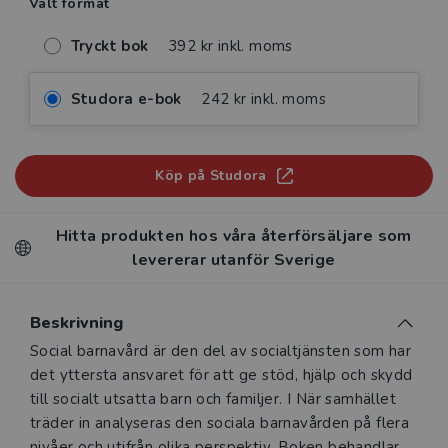
Valt format
Tryckt bok
392 kr inkl. moms
Studora e-bok
242 kr inkl. moms
Köp på Studora
Hitta produkten hos våra återförsäljare som
levererar utanför Sverige
Beskrivning
Beskrivning
Social barnavård är den del av socialtjänsten som har
det yttersta ansvaret för att ge stöd, hjälp och skydd
till socialt utsatta barn och familjer. I När samhället
träder in analyseras den sociala barnavården på flera
nivåer och utifrån olika perspektiv. Boken behandlar