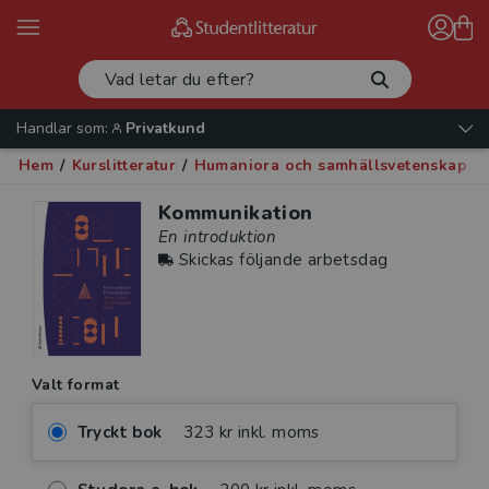
Handlar som:
Privatkund
Hem
/
Kurslitteratur
/
Humaniora och samhällsvetenskap
/
Kommunikation
En introduktion
Skickas följande arbetsdag
Valt format
Tryckt bok
323 kr inkl. moms