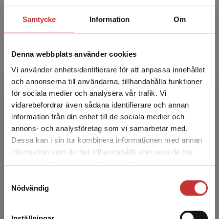
Eva Kingsepp är docent i medie- och
kommunikationsvetenskap vid Karlstads
Samtycke
Information
Om
universitet. Hennes forskning, som är
tvärvetenskapligt präglad, handlar ...
Denna webbplats använder cookies
Vi använder enhetsidentifierare för att anpassa innehållet
och annonserna till användarna, tillhandahålla funktioner
för sociala medier och analysera vår trafik. Vi
Begränsad fraktregion
vidarebefordrar även sådana identifierare och annan
information från din enhet till de sociala medier och
Magnus Fredriksson
annons- och analysföretag som vi samarbetar med.
Dessa kan i sin tur kombinera informationen med annan
Magnus Fredriksson är docent i medie- och
information som du har tillhandahållit eller som de har
Det verkar som att du besöker
kommunikationsvetenskap vid Institutionen för
samlat in när du har använt deras tjänster.
studentlitteratur.se via en enhet utanför Sverige.
journalistik, medier och kommunikation,
Samtyckesval
Vi erbjuder inte leveranser utanför Sverige. För
Göteborgs universit...
Nödvändig
att kunna slutföra ett köp måste
leveransadressen vara i Sverige.
Läs mer
Inställningar