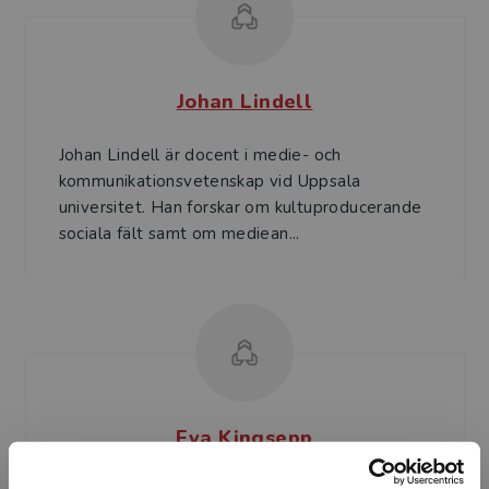
Johan Lindell
Johan Lindell är docent i medie- och
kommunikationsvetenskap vid Uppsala
universitet. Han forskar om kultuproducerande
sociala fält samt om mediean...
Eva Kingsepp