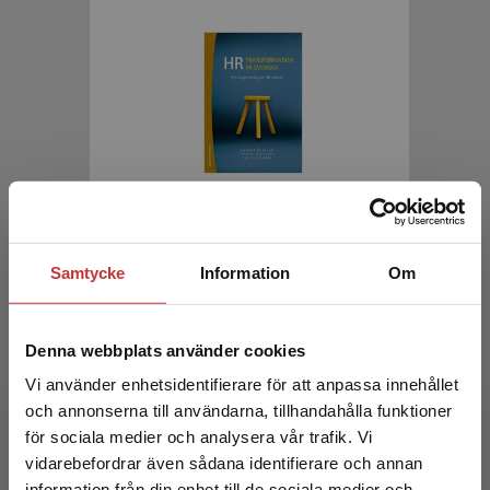
HR-transformation på svenska
Boglind, Anders m.fl.
Samtycke
Information
Om
382 kr
inkl. moms
Exkl. moms: 360 kr
Denna webbplats använder cookies
Vi använder enhetsidentifierare för att anpassa innehållet
och annonserna till användarna, tillhandahålla funktioner
för sociala medier och analysera vår trafik. Vi
Begränsad fraktregion
vidarebefordrar även sådana identifierare och annan
information från din enhet till de sociala medier och