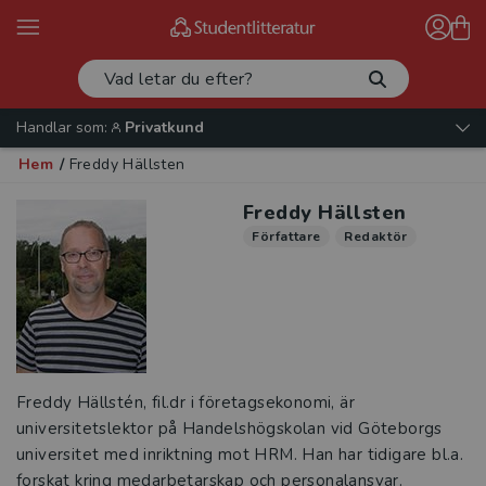
Handlar som:
Privatkund
Hem
/
Freddy Hällsten
Freddy Hällsten
Författare
Redaktör
Freddy Hällstén, fil.dr i företagsekonomi, är
universitetslektor på Handelshögskolan vid Göteborgs
universitet med inriktning mot HRM. Han har tidigare bl.a.
forskat kring medarbetarskap och personalansvar.