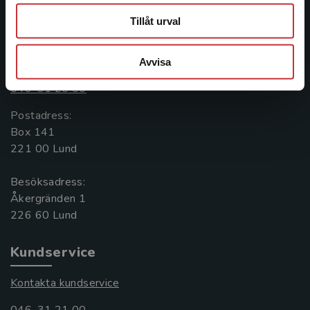
Tillåt urval
Kontakta oss
Kontakta oss
Avvisa
046-31 20 00
Postadress:
Box 141
221 00 Lund
Besöksadress:
Åkergränden 1
Kundservice
Kontakta kundservice
046-31 21 00