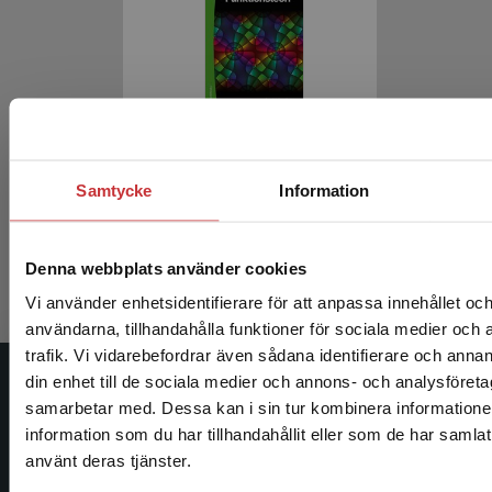
Funktionsteori
Samtycke
Information
Wikström, Frank
408 kr
inkl. moms
Exkl. moms: 385 kr
Denna webbplats använder cookies
Vi använder enhetsidentifierare för att anpassa innehållet och
användarna, tillhandahålla funktioner för sociala medier och 
trafik. Vi vidarebefordrar även sådana identifierare och annan
din enhet till de sociala medier och annons- och analysföret
Begränsad fraktregion
Studentlitteratur
samarbetar med. Dessa kan i sin tur kombinera informatio
information som du har tillhandahållit eller som de har samlat
Studentlitteratur grundades 1963 och är idag Sveriges
använt deras tjänster.
ledande utbildningsförlag. Med läromedel, kurslitteratur,