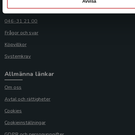
Avvisa
Kontakta kundservice
046-31 21 00
Frågor och svar
Köpvillkor
Systemkrav
Allmänna länkar
Om oss
Avtal och rättigheter
Cookies
Cookieinställningar
GDPR och personuppgifter