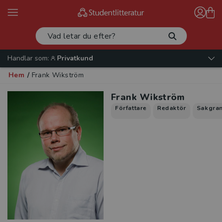
Handlar som:
Privatkund
Hem
/
Frank Wikström
Frank Wikström
Författare
Redaktör
Sakgra