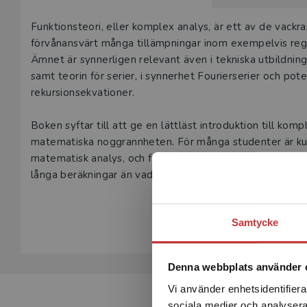
Beskrivning
Funktionsteori, eller komplex analys, är ett av de va
förvånansvärt många tillämpningar inom exempelvis regl
Ämnet är synnerligen relevant även i tekniska utbildn
samt teorin för serier, i synnerhet Fourierserier och pote
rekursionsekvationer.
Boken syftar till att ge en lättläst introduktion till kom
matematiska noggrannheten. För många studenter är kur
matematisk analys, och för att underlätta för läsaren in
långa beräkningar än vad som är brukligt. Nästan alla ka
relevant tillämpning av det material som precis gåtts ig
Visa hela be
civilingenjörsstudenter, men kan även användas som kursb
Samtycke
komplex analys.
Denna webbplats använder 
Vi använder enhetsidentifierar
sociala medier och analysera 