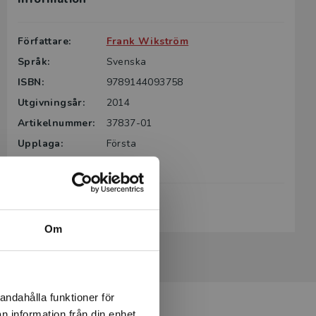
Författare:
Frank Wikström
Språk:
Svenska
ISBN:
9789144093758
Utgivningsår:
2014
Artikelnummer:
37837-01
Upplaga:
Första
Sidantal:
380
Köp- och leveransvillkor
Om
andahålla funktioner för
n information från din enhet