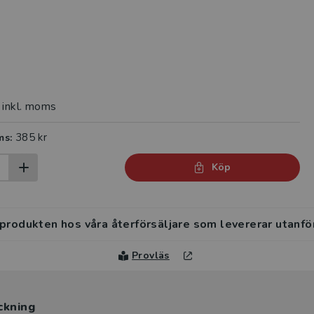
inkl. moms
385 kr
ms:
Köp
 produkten hos våra återförsäljare som levererar utanfö
Provläs
ckning