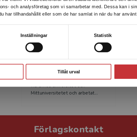
nnons- och analysföretag som vi samarbetar med. Dessa kan i sin
Sverige. För att kunna slutföra ett köp måste
har tillhandahållit eller som de har samlat in när du har använt 
leveransadressen vara i Sverige.
Läs mer
Kontakta kundservice
Inställningar
Statistik
Frank Wikström
Stäng
Frank Wikström är docent i
matematik vid Lunds universitet.
Tillåt urval
Han har tidigare även undervisat
vid Umeå universitet och
Mittuniversitetet och arbetat...
Förlagskontakt