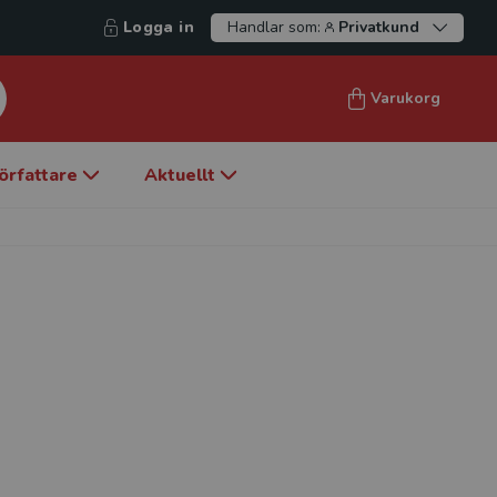
Logga in
Handlar som:
Privatkund
Varukorg
örfattare
Aktuellt