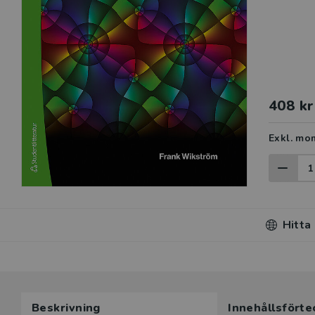
408 kr
Exkl. mo
Hitta
Beskrivning
Innehållsförte