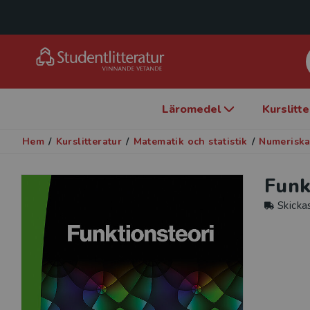
Läromedel
Kurslitt
Hem
/
Kurslitteratur
/
Matematik och statistik
/
Numeriska
Funk
Skicka