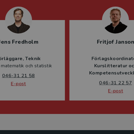
Jens Fredholm
Fritjof Janso
örläggare
Teknik
Förlagskoordinat
 matematik och statistik
Kurslitteratur o
Kompetensutveckl
046-31 21 58
046-31 22 57
E-post
E-post