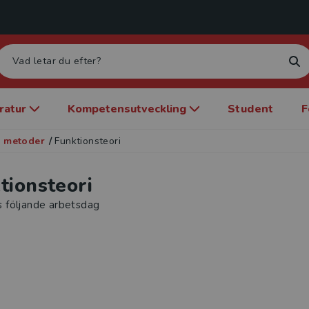
eratur
Kompetensutveckling
Student
F
 metoder
/
Funktionsteori
tionsteori
s följande arbetsdag