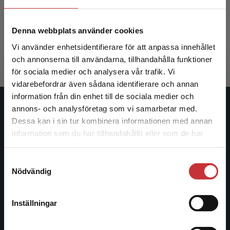
Ringsberg, Karin C m.fl. (red.)
Denna webbplats använder cookies
393 kr
inkl. moms
Vi använder enhetsidentifierare för att anpassa innehållet
Exkl. moms: 371 kr
och annonserna till användarna, tillhandahålla funktioner
för sociala medier och analysera vår trafik. Vi
Begränsad fraktregion
vidarebefordrar även sådana identifierare och annan
information från din enhet till de sociala medier och
annons- och analysföretag som vi samarbetar med.
Studentlitteratur
Dessa kan i sin tur kombinera informationen med annan
information som du har tillhandahållit eller som de har
Studentlitteratur grundades 1963 och är idag Sveriges
Det verkar som att du besöker
samlat in när du har använt deras tjänster.
ledande utbildningsförlag. Med läromedel, kurslitteratur,
studentlitteratur.se via en enhet utanför Sverige.
facklitteratur, utbildningar och digitala
Samtyckesval
Vi erbjuder inte leveranser utanför Sverige. För
Nödvändig
informationstjänster i utbudet, finns Studentlitteratur med
att kunna slutföra ett köp måste
längs hela kunskapsresan.
leveransadressen vara i Sverige.
Läs mer
Inställningar
Kontakta oss
Kontakta kundservice