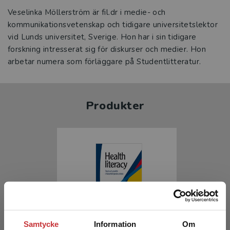
Veselinka Möllerström är fil.dr i medie- och
kommunikationsvetenskap och tidigare universitetslektor
vid Lunds universitet, Sverige. Hon har i sin tidigare
forskning intresserat sig för diskurser och medier. Hon
arbetar numera som förläggare på Studentlitteratur.
Produkter
Samtycke
Information
Om
Health literacy