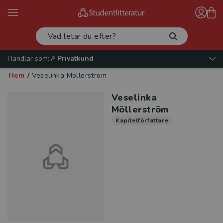
Handlar som:
Privatkund
Hem
/
Veselinka Möllerström
Veselinka
Möllerström
Kapitelförfattare