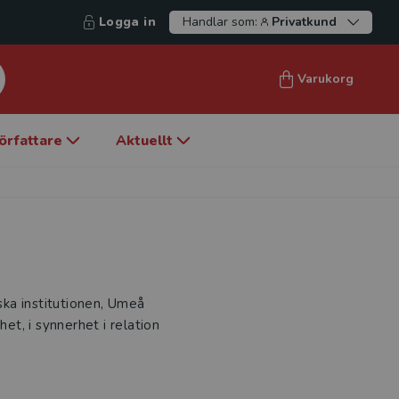
Logga in
Handlar som:
Privatkund
Varukorg
örfattare
Aktuellt
iska institutionen, Umeå
het, i synnerhet i relation