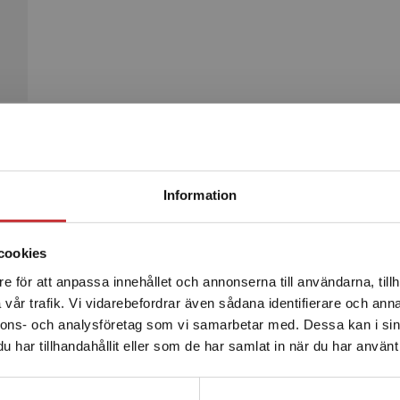
Begränsad fraktregion
Produkter
Information
cookies
e för att anpassa innehållet och annonserna till användarna, tillh
Det verkar som att du besöker studentlitteratur.se via en
vår trafik. Vi vidarebefordrar även sådana identifierare och anna
enhet utanför Sverige. Vi erbjuder inte leveranser utanför
nnons- och analysföretag som vi samarbetar med. Dessa kan i sin
Sverige. För att kunna slutföra ett köp måste
har tillhandahållit eller som de har samlat in när du har använt 
leveransadressen vara i Sverige.
Läs mer
Kontakta kundservice