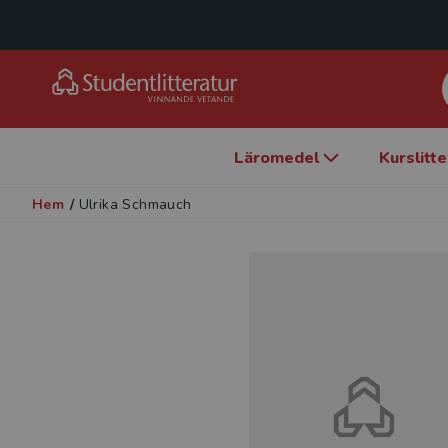
Läromedel
Kurslitt
Hem
/
Ulrika Schmauch