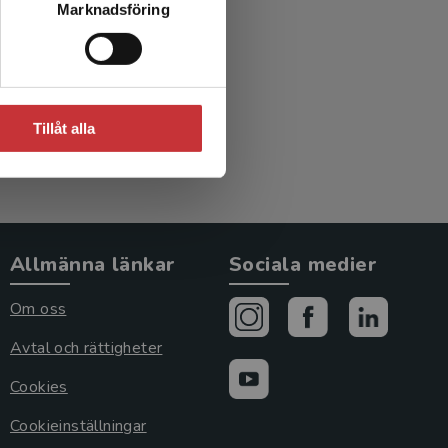
Marknadsföring
Tillåt alla
Allmänna länkar
Sociala medier
Om oss
Avtal och rättigheter
Cookies
Cookieinställningar