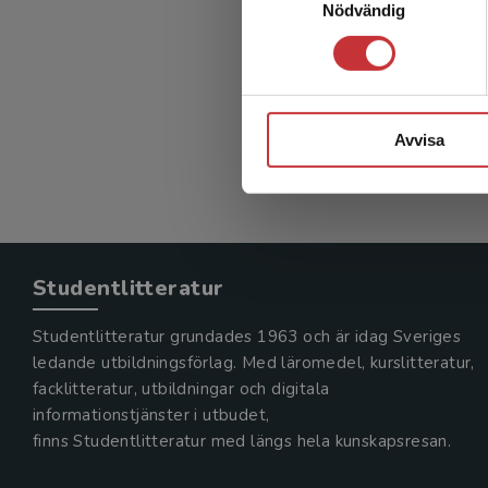
Nödvändig
Avvisa
Studentlitteratur
Studentlitteratur grundades 1963 och är idag Sveriges
ledande utbildningsförlag. Med läromedel, kurslitteratur,
facklitteratur, utbildningar och digitala
informationstjänster i utbudet,
finns Studentlitteratur med längs hela kunskapsresan.