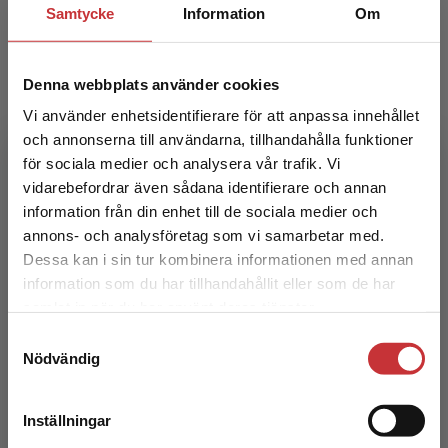
Samtycke
Information
Om
Denna webbplats använder cookies
Vi använder enhetsidentifierare för att anpassa innehållet
och annonserna till användarna, tillhandahålla funktioner
för sociala medier och analysera vår trafik. Vi
Gynekologi
Begränsad fraktregion
vidarebefordrar även sådana identifierare och annan
information från din enhet till de sociala medier och
Bäckström, Torbjörn m.fl. (red.)
annons- och analysföretag som vi samarbetar med.
407 kr
inkl. moms
Dessa kan i sin tur kombinera informationen med annan
Exkl. moms: 384 kr
information som du har tillhandahållit eller som de har
Det verkar som att du besöker
samlat in när du har använt deras tjänster.
studentlitteratur.se via en enhet utanför Sverige.
Samtyckesval
Vi erbjuder inte leveranser utanför Sverige. För
Nödvändig
att kunna slutföra ett köp måste
leveransadressen vara i Sverige.
Läs mer
Inställningar
Kontakta kundservice