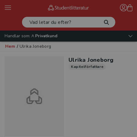
Handlar som:
Privatkund
Hem
/
Ulrika Joneborg
Ulrika Joneborg
Kapitelförfattare