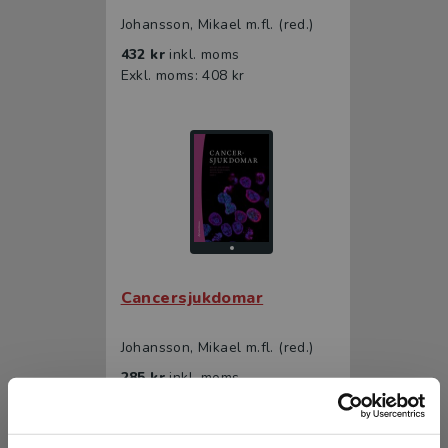
Johansson, Mikael m.fl. (red.)
432 kr
inkl. moms
Exkl. moms: 408 kr
Cancersjukdomar
Johansson, Mikael m.fl. (red.)
285 kr
inkl. moms
Exkl. moms: 269 kr