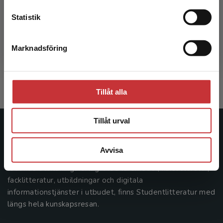
Statistik
Gynekologi
Marknadsföring
Stäng
Bäckström, Torbjörn m.fl. (red.)
639 kr
inkl. moms
Exkl. moms: 603 kr
Tillåt alla
Tillåt urval
Studentlitteratur
Avvisa
Studentlitteratur grundades 1963 och är idag Sveriges
ledande utbildningsförlag. Med läromedel, kurslitteratur,
facklitteratur, utbildningar och digitala
informationstjänster i utbudet, finns Studentlitteratur med
längs hela kunskapsresan.