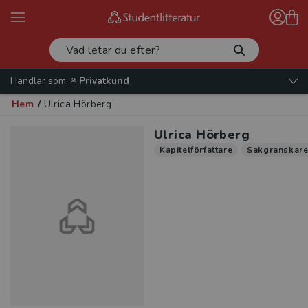
Handlar som:
Privatkund
Hem
/
Ulrica Hörberg
Ulrica Hörberg
Kapitelförfattare
Sakgranskar