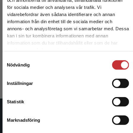
för sociala medier och analysera vår trafik. Vi
Begränsad fraktregion
vidarebefordrar även sådana identifierare och annan
information från din enhet till de sociala medier och
annons- och analysföretag som vi samarbetar med. Dessa
kan i sin tur kombinera informationen med annan
information som du har tillhandahållit eller som de har
Det verkar som att du besöker studentlitteratur.se
Reflektion i lärande och vård
samlat in när du har använt deras tjänster.
via en enhet utanför Sverige. Vi erbjuder inte
Samtyckesval
leveranser utanför Sverige. För att kunna slutföra
Berglund, M - Ekebergh, M (red.)
Nödvändig
ett köp måste leveransadressen vara i Sverige.
Läs
335 kr
inkl. moms
mer
Exkl. moms: 316 kr
Inställningar
Kontakta kundservice
Statistik
Studentlitteratur
Marknadsföring
Stäng
Studentlitteratur grundades 1963 och är idag Sveriges