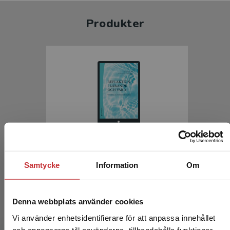
Produkter
Reflektion i lärande och vård
Samtycke
Information
Om
Berglund, M - Ekebergh, M (red.)
216 kr
inkl. moms
Exkl. moms: 204 kr
Denna webbplats använder cookies
Vi använder enhetsidentifierare för att anpassa innehållet
och annonserna till användarna, tillhandahålla funktioner