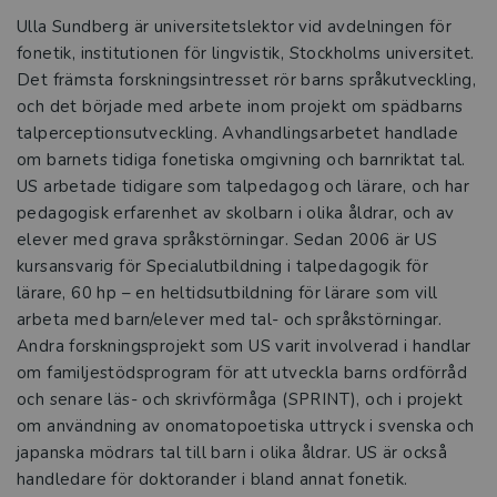
Ulla Sundberg är universitetslektor vid avdelningen för
fonetik, institutionen för lingvistik, Stockholms universitet.
Det främsta forskningsintresset rör barns språkutveckling,
och det började med arbete inom projekt om spädbarns
talperceptionsutveckling. Avhandlingsarbetet handlade
om barnets tidiga fonetiska omgivning och barnriktat tal.
US arbetade tidigare som talpedagog och lärare, och har
pedagogisk erfarenhet av skolbarn i olika åldrar, och av
elever med grava språkstörningar. Sedan 2006 är US
kursansvarig för Specialutbildning i talpedagogik för
lärare, 60 hp – en heltidsutbildning för lärare som vill
arbeta med barn/elever med tal- och språkstörningar.
Andra forskningsprojekt som US varit involverad i handlar
om familjestödsprogram för att utveckla barns ordförråd
och senare läs- och skrivförmåga (SPRINT), och i projekt
om användning av onomatopoetiska uttryck i svenska och
japanska mödrars tal till barn i olika åldrar. US är också
handledare för doktorander i bland annat fonetik.