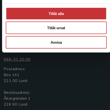
Studentlitteratur grundades 1963 och är idag Sveriges
ledande utbildningsförlag. Med läromedel, kurslitteratur,
facklitteratur, utbildningar och digitala
Tillåt alla
informationstjänster i utbudet, finns Studentlitteratur med
längs hela kunskapsresan.
Tillåt urval
Kontakta oss
Avvisa
Kontakta oss
046-31 20 00
Postadress:
Box 141
221 00 Lund
Besöksadress:
Åkergränden 1