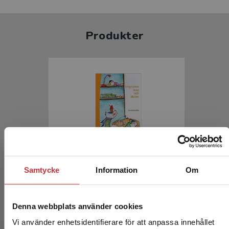
Produkter
Ungdomar läser och skriver
Samtycke
Information
Om
Fischbein, Siv (red.)
388 kr
inkl. moms
Denna webbplats använder cookies
Exkl. moms: 366 kr
Vi använder enhetsidentifierare för att anpassa innehållet