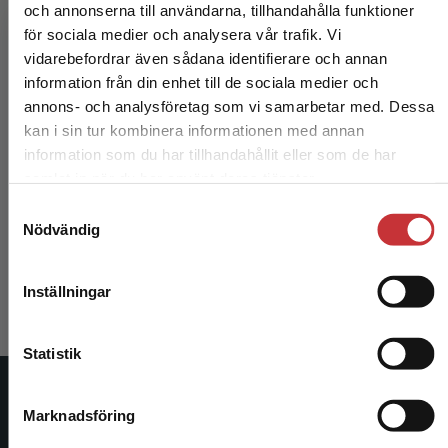
och annonserna till användarna, tillhandahålla funktioner
för sociala medier och analysera vår trafik. Vi
Begränsad fraktregion
vidarebefordrar även sådana identifierare och annan
information från din enhet till de sociala medier och
annons- och analysföretag som vi samarbetar med. Dessa
kan i sin tur kombinera informationen med annan
information som du har tillhandahållit eller som de har
Det verkar som att du besöker studentlitteratur.se
samlat in när du har använt deras tjänster.
Ungdomar läser och skriver
via en enhet utanför Sverige. Vi erbjuder inte
Samtyckesval
leveranser utanför Sverige. För att kunna slutföra
Nödvändig
Fischbein, Siv (red.)
ett köp måste leveransadressen vara i Sverige.
Läs
mer
241 kr
inkl. moms
Exkl. moms: 227 kr
Inställningar
Kontakta kundservice
Statistik
Studentlitteratur
Marknadsföring
Stäng