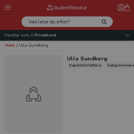
Handlar som:
Privatkund
Hem
/
Ulla Sundberg
Ulla Sundberg
Kapitelförfattare
Sakgranskar