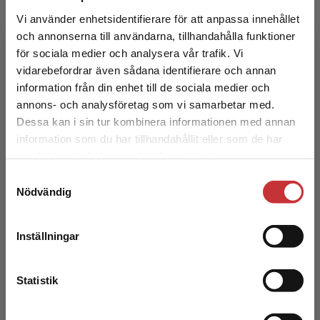
Vi använder enhetsidentifierare för att anpassa innehållet
Wedin, Å - Hedman, C (red.)
och annonserna till användarna, tillhandahålla funktioner
341 kr
inkl. moms
för sociala medier och analysera vår trafik. Vi
Begränsad fraktregion
Exkl. moms: 322 kr
vidarebefordrar även sådana identifierare och annan
information från din enhet till de sociala medier och
annons- och analysföretag som vi samarbetar med.
Dessa kan i sin tur kombinera informationen med annan
information som du har tillhandahållit eller som de har
Det verkar som att du besöker
samlat in när du har använt deras tjänster.
studentlitteratur.se via en enhet utanför Sverige.
Samtyckesval
Vi erbjuder inte leveranser utanför Sverige. För
Nödvändig
att kunna slutföra ett köp måste
leveransadressen vara i Sverige.
Läs mer
Flerspråkighet, litteracitet och multimodalitet
Inställningar
Kontakta kundservice
Wedin, Å - Hedman, C (red.)
Statistik
211 kr
inkl. moms
Exkl. moms: 199 kr