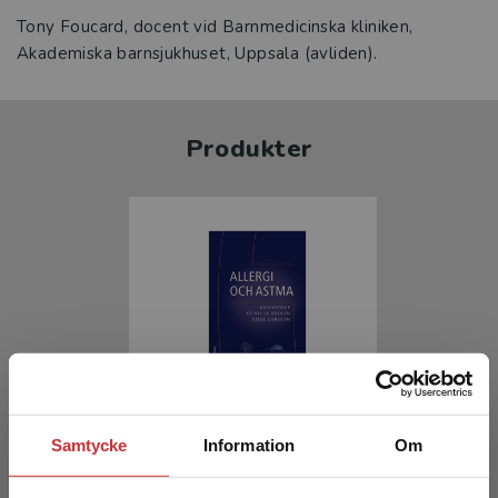
Tony Foucard, docent vid Barnmedicinska kliniken,
Akademiska barnsjukhuset, Uppsala (avliden).
Produkter
Allergi och astma
Samtycke
Information
Om
Hedlin, G - Larsson, K (red.)