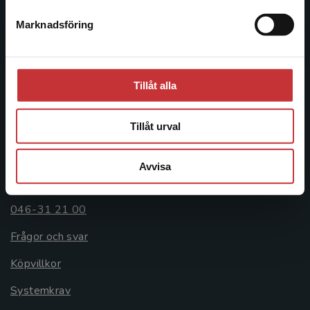
Postadress:
Marknadsföring
Stäng
Box 141
221 00 Lund
Besöksadress:
Tillåt alla
Åkergränden 1
Tillåt urval
Kundservice
Avvisa
Kontakta kundservice
046-31 21 00
Frågor och svar
Köpvillkor
Systemkrav