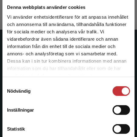
813 kr
inkl. moms
Denna webbplats använder cookies
Exkl. moms: 767 kr
Vi använder enhetsidentifierare för att anpassa innehållet
och annonserna till användarna, tillhandahålla funktioner
för sociala medier och analysera vår trafik. Vi
Begränsad fraktregion
vidarebefordrar även sådana identifierare och annan
Studentlitteratur
information från din enhet till de sociala medier och
annons- och analysföretag som vi samarbetar med.
Studentlitteratur grundades 1963 och är idag Sveriges
Dessa kan i sin tur kombinera informationen med annan
ledande utbildningsförlag. Med läromedel, kurslitteratur,
information som du har tillhandahållit eller som de har
Det verkar som att du besöker
facklitteratur, utbildningar och digitala
samlat in när du har använt deras tjänster.
studentlitteratur.se via en enhet utanför Sverige.
informationstjänster i utbudet, finns Studentlitteratur med
Samtyckesval
Vi erbjuder inte leveranser utanför Sverige. För
längs hela kunskapsresan.
Nödvändig
att kunna slutföra ett köp måste
leveransadressen vara i Sverige.
Läs mer
Kontakta oss
Inställningar
Kontakta kundservice
Kontakta oss
Statistik
046-31 20 00