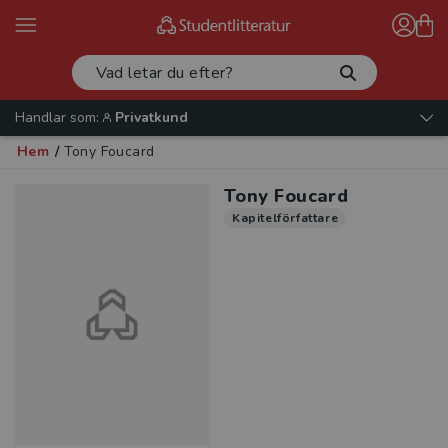
Handlar som:
Privatkund
Hem
/
Tony Foucard
Tony Foucard
Kapitelförfattare