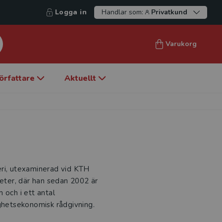
Logga in
Handlar som:
Privatkund
Varukorg
örfattare
Aktuellt
eri, utexaminerad vid KTH
ter, där han sedan 2002 är
 och i ett antal
ighetsekonomisk rådgivning.