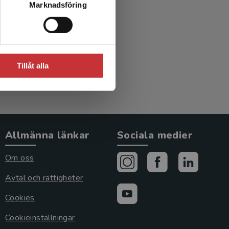
Marknadsföring
ur
ed.)
Tillåt alla
Allmänna länkar
Sociala medier
Om oss
Avtal och rättigheter
Cookies
Cookieinställningar