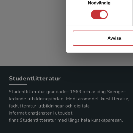
Nödvändig
Fastig
Gustafsson
385 kr
in
Exkl. mom
Avvisa
Studentlitteratur
Studentlitteratur grundades 1963 och är idag Sveriges
ledande utbildningsförlag. Med läromedel, kurslitteratur,
facklitteratur, utbildningar och digitala
informationstjänster i utbudet,
finns Studentlitteratur med längs hela kunskapsresan.