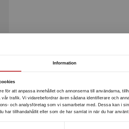
Begränsad fraktregion
Produkter
Information
cookies
e för att anpassa innehållet och annonserna till användarna, tillh
Det verkar som att du besöker studentlitteratur.se via en
vår trafik. Vi vidarebefordrar även sådana identifierare och anna
enhet utanför Sverige. Vi erbjuder inte leveranser utanför
nnons- och analysföretag som vi samarbetar med. Dessa kan i sin
Sverige. För att kunna slutföra ett köp måste
har tillhandahållit eller som de har samlat in när du har använt 
leveransadressen vara i Sverige.
Läs mer
Kontakta kundservice