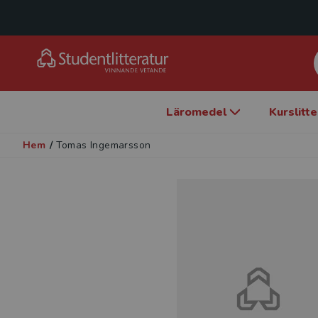
Läromedel
Kurslitt
Hem
/
Tomas Ingemarsson