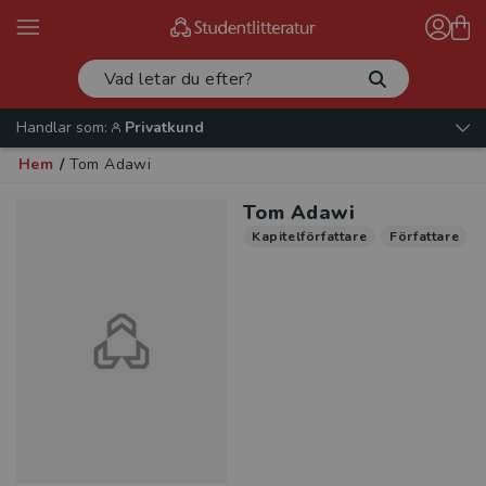
Handlar som:
Privatkund
Hem
/
Tom Adawi
Tom Adawi
Kapitelförfattare
Författare