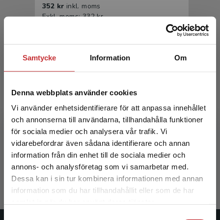
352 kr
inkl. moms
Exkl. moms: 332 kr
Samtycke
Information
Om
Denna webbplats använder cookies
Vi använder enhetsidentifierare för att anpassa innehållet
och annonserna till användarna, tillhandahålla funktioner
Digitalisering av högre utbildning
för sociala medier och analysera vår trafik. Vi
Begränsad fraktregion
vidarebefordrar även sådana identifierare och annan
Hrastinski, Stefan (red)
information från din enhet till de sociala medier och
370 kr
inkl. moms
annons- och analysföretag som vi samarbetar med.
Exkl. moms: 349 kr
Dessa kan i sin tur kombinera informationen med annan
information som du har tillhandahållit eller som de har
Det verkar som att du besöker
samlat in när du har använt deras tjänster.
studentlitteratur.se via en enhet utanför Sverige.
Samtyckesval
Vi erbjuder inte leveranser utanför Sverige. För