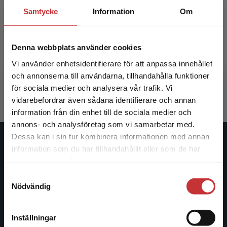
Samtycke
Information
Om
Inkluderande högre utbildning
Denna webbplats använder cookies
Stigmar, Martin (red.)
Vi använder enhetsidentifierare för att anpassa innehållet
och annonserna till användarna, tillhandahålla funktioner
365 kr
inkl. moms
Exkl. moms: 344 kr
för sociala medier och analysera vår trafik. Vi
Begränsad fraktregion
vidarebefordrar även sådana identifierare och annan
information från din enhet till de sociala medier och
annons- och analysföretag som vi samarbetar med.
Dessa kan i sin tur kombinera informationen med annan
Studentlitteratur
information som du har tillhandahållit eller som de har
Det verkar som att du besöker
samlat in när du har använt deras tjänster.
studentlitteratur.se via en enhet utanför Sverige.
Studentlitteratur grundades 1963 och är idag Sveriges
Samtyckesval
Vi erbjuder inte leveranser utanför Sverige. För
ledande utbildningsförlag. Med läromedel, kurslitteratur,
Nödvändig
att kunna slutföra ett köp måste
facklitteratur, utbildningar och digitala
leveransadressen vara i Sverige.
Läs mer
informationstjänster i utbudet, finns Studentlitteratur med
Inställningar
längs hela kunskapsresan.