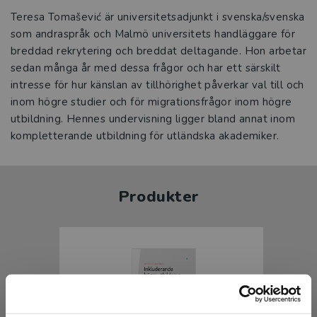
Teresa Tomašević är universitetsadjunkt i svenska/svenska
som andraspråk och Malmö universitets handläggare för
breddad rekrytering och breddat deltagande. Hon arbetar
sedan många år med dessa frågor och har ett särskilt
intresse för hur känslan av tillhörighet påverkar val till och
inom högre studier och för migrationsfrågor inom högre
utbildning. Hennes undervisning ligger bland annat inom
kompletterande utbildning för utländska akademiker.
Produkter