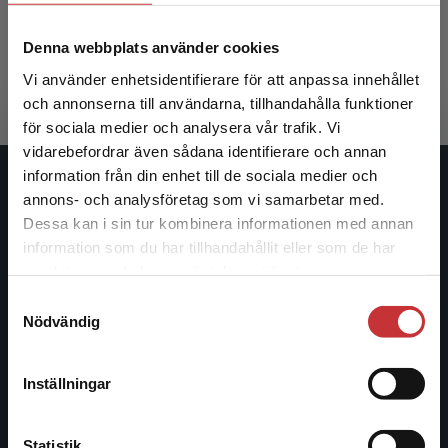
Dahlstedt, M - Fejes, A
Denna webbplats använder cookies
338 kr
inkl. moms
Exkl. moms: 319 kr
Vi använder enhetsidentifierare för att anpassa innehållet
och annonserna till användarna, tillhandahålla funktioner
för sociala medier och analysera vår trafik. Vi
Begränsad fraktregion
vidarebefordrar även sådana identifierare och annan
information från din enhet till de sociala medier och
Studentlitteratur
annons- och analysföretag som vi samarbetar med.
Dessa kan i sin tur kombinera informationen med annan
Studentlitteratur grundades 1963 och är idag Sveriges
information som du har tillhandahållit eller som de har
Det verkar som att du besöker
ledande utbildningsförlag. Med läromedel, kurslitteratur,
samlat in när du har använt deras tjänster.
studentlitteratur.se via en enhet utanför Sverige.
facklitteratur, utbildningar och digitala
Samtyckesval
Vi erbjuder inte leveranser utanför Sverige. För
informationstjänster i utbudet, finns Studentlitteratur med
Nödvändig
att kunna slutföra ett köp måste
längs hela kunskapsresan.
leveransadressen vara i Sverige.
Läs mer
Inställningar
Kontakta oss
Kontakta kundservice
Kontakta oss
Statistik