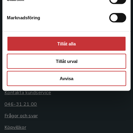
046-31 20 00
Marknadsföring
Stäng
Postadress:
Box 141
221 00 Lund
Tillåt alla
Besöksadress:
Åkergränden 1
Tillåt urval
Kundservice
Avvisa
Kontakta kundservice
046-31 21 00
Frågor och svar
Köpvillkor