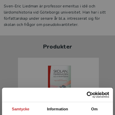
Sven-Eric Liedman är professor emeritus i idé och
lärdomshistoria vid Göteborgs universitet. Han har i sitt
författarskap under senare år bl.a. intresserat sig för
skolan och frågor om pseudokvantiteter.
Produkter
Skolan, marknaden och framtiden
Samtycke
Information
Om