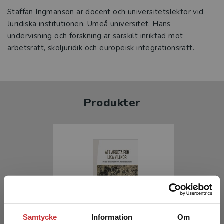
Staffan Ingmanson är docent och universitetslektor vid
Juridiska institutionen, Umeå universitet. Hans
undervisning och forskning är särskilt inriktad mot
arbetsrätt, skoljuridik och europeisk integrationsrätt.
Produkter
Samtycke
Information
Om
Att arbeta för lika villkor