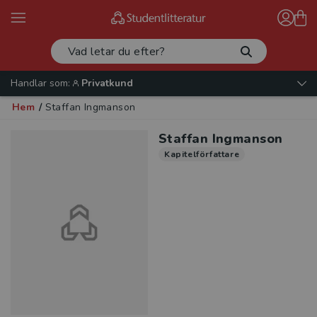
Handlar som:
Privatkund
Hem
/
Staffan Ingmanson
Staffan Ingmanson
Kapitelförfattare