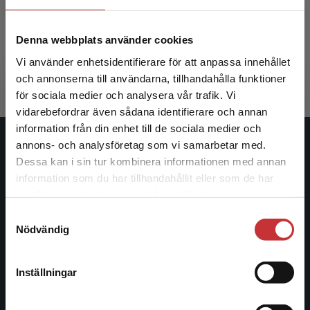
Keisu, Britt-Inger m.fl (red.)
Denna webbplats använder cookies
396 kr
inkl. moms
Vi använder enhetsidentifierare för att anpassa innehållet
Exkl. moms: 374 kr
och annonserna till användarna, tillhandahålla funktioner
för sociala medier och analysera vår trafik. Vi
Begränsad fraktregion
vidarebefordrar även sådana identifierare och annan
information från din enhet till de sociala medier och
annons- och analysföretag som vi samarbetar med.
Studentlitteratur
Dessa kan i sin tur kombinera informationen med annan
information som du har tillhandahållit eller som de har
Studentlitteratur grundades 1963 och är idag Sveriges
Det verkar som att du besöker
samlat in när du har använt deras tjänster.
ledande utbildningsförlag. Med läromedel, kurslitteratur,
studentlitteratur.se via en enhet utanför Sverige.
Samtyckesval
facklitteratur, utbildningar och digitala
Vi erbjuder inte leveranser utanför Sverige. För
Nödvändig
informationstjänster i utbudet, finns Studentlitteratur med
att kunna slutföra ett köp måste
längs hela kunskapsresan.
leveransadressen vara i Sverige.
Läs mer
Inställningar
Kontakta kundservice
Kontakta oss