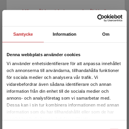
Mäns våld mot kvinnor och våld i nära
relationer
Överlien, Carolina m.fl. (red.)
Samtycke
Information
Om
252 kr
inkl. moms
Exkl. moms: 238 kr
Denna webbplats använder cookies
Vi använder enhetsidentifierare för att anpassa innehållet
och annonserna till användarna, tillhandahålla funktioner
för sociala medier och analysera vår trafik. Vi
Begränsad fraktregion
vidarebefordrar även sådana identifierare och annan
information från din enhet till de sociala medier och
annons- och analysföretag som vi samarbetar med.
Dessa kan i sin tur kombinera informationen med annan
Organisationspedagogik
information som du har tillhandahållit eller som de har
Det verkar som att du besöker
samlat in när du har använt deras tjänster.
studentlitteratur.se via en enhet utanför Sverige.
Malm, Tobias m.fl. (red.)
Samtyckesval