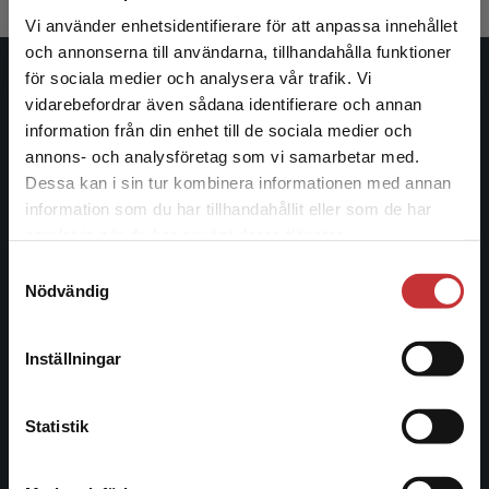
Vi använder enhetsidentifierare för att anpassa innehållet
och annonserna till användarna, tillhandahålla funktioner
för sociala medier och analysera vår trafik. Vi
Studentlitteratur
Begränsad fraktregion
vidarebefordrar även sådana identifierare och annan
information från din enhet till de sociala medier och
Studentlitteratur grundades 1963 och är idag Sveriges
annons- och analysföretag som vi samarbetar med.
ledande utbildningsförlag. Med läromedel, kurslitteratur,
Dessa kan i sin tur kombinera informationen med annan
facklitteratur, utbildningar och digitala
information som du har tillhandahållit eller som de har
informationstjänster i utbudet, finns Studentlitteratur med
Det verkar som att du besöker
samlat in när du har använt deras tjänster.
längs hela kunskapsresan.
studentlitteratur.se via en enhet utanför Sverige.
Samtyckesval
Vi erbjuder inte leveranser utanför Sverige. För
Nödvändig
att kunna slutföra ett köp måste
Kontakta oss
leveransadressen vara i Sverige.
Läs mer
Kontakta oss
Inställningar
Kontakta kundservice
046-31 20 00
Statistik
Postadress:
Box 141