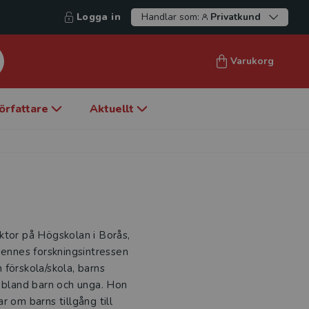
Logga in
Handlar som:
Privatkund
Varukorg
örfattare
Aktuellt
lektor på Högskolan i Borås,
Hennes forskningsintressen
förskola/skola, barns
e bland barn och unga. Hon
 om barns tillgång till