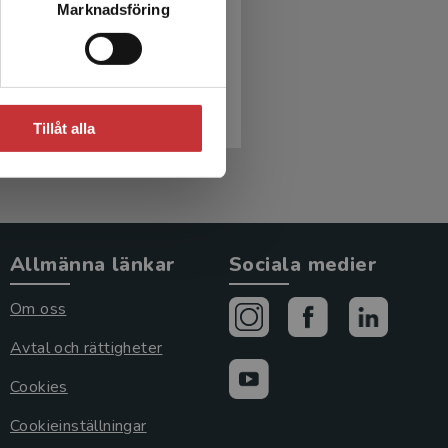
Marknadsföring
ag för barn
on Häikiö,Tarja m.fl. (red.)
r
inkl. moms
moms: 331 kr
Tillåt alla
Allmänna länkar
Sociala medier
Om oss
Avtal och rättigheter
Cookies
Cookieinställningar