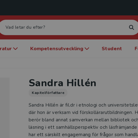
eratur
Kompetensutveckling
Student
F
Sandra Hillén
Kapitelförfattare
Sandra Hillén är fil.dr i etnologi och universitets
där hon är verksam vid förskollärarutbildningen. 
berör bland annat samverkan mellan bibliotek och 
läsning i ett samhällsperspektiv och läsfrämjand
har ett särskilt engagemang för frågor som handlar