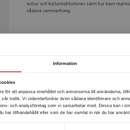
kultur och kulturinstitutioner samt hur barn repre
sådana sammanhang.
Begränsad fraktregion
Produkter
Information
cookies
e för att anpassa innehållet och annonserna till användarna, tillh
Det verkar som att du besöker studentlitteratur.se via en
vår trafik. Vi vidarebefordrar även sådana identifierare och anna
enhet utanför Sverige. Vi erbjuder inte leveranser utanför
nnons- och analysföretag som vi samarbetar med. Dessa kan i sin
Sverige. För att kunna slutföra ett köp måste
har tillhandahållit eller som de har samlat in när du har använt 
leveransadressen vara i Sverige.
Läs mer
Kontakta kundservice