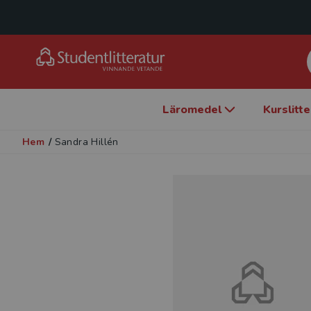
Läromedel
Kurslitt
Hem
/
Sandra Hillén