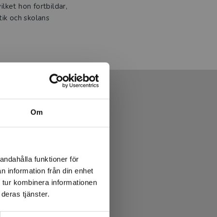
lket hon fortbildar,
tik och skolans
Om
andahålla funktioner för
n information från din enhet
 tur kombinera informationen
deras tjänster.