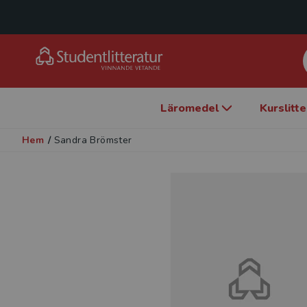
Läromedel
Kurslitt
Hem
/
Sandra Brömster