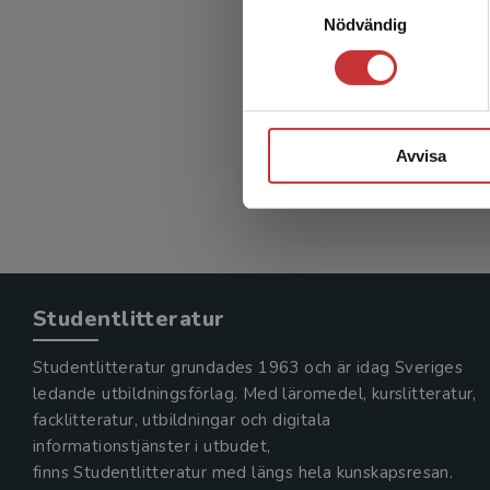
Normk
Nödvändig
peda
Björkman,
427 kr
in
Avvisa
Exkl. mom
Studentlitteratur
Studentlitteratur grundades 1963 och är idag Sveriges
ledande utbildningsförlag. Med läromedel, kurslitteratur,
facklitteratur, utbildningar och digitala
informationstjänster i utbudet,
finns Studentlitteratur med längs hela kunskapsresan.