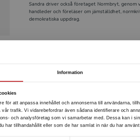
Sandra driver också företaget Normbryt, genom vi
handleder och föreläser om jämställdhet, normkri
demokratiska uppdrag.
Produkter
Begränsad fraktregion
Information
cookies
e för att anpassa innehållet och annonserna till användarna, tillh
Det verkar som att du besöker studentlitteratur.se via en
vår trafik. Vi vidarebefordrar även sådana identifierare och anna
enhet utanför Sverige. Vi erbjuder inte leveranser utanför
nnons- och analysföretag som vi samarbetar med. Dessa kan i sin
Sverige. För att kunna slutföra ett köp måste
har tillhandahållit eller som de har samlat in när du har använt 
leveransadressen vara i Sverige.
Läs mer