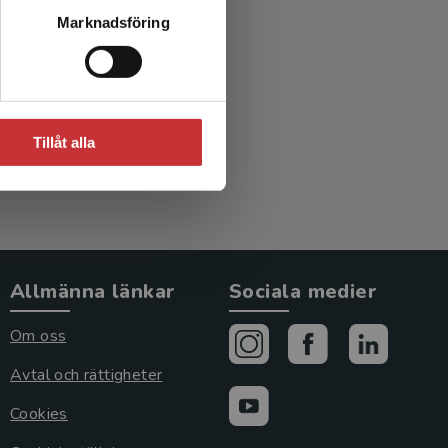
ktiv i
Marknadsföring
amhet
.)
Tillåt alla
Allmänna länkar
Sociala medier
Om oss
Avtal och rättigheter
Cookies