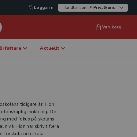
Logga in
Handlar som:
Privatkund
Varukorg
örfattare
Aktuellt
dskolans tidigare år. Hon
etenskaplig inriktning. De
ing med fokus på skolans
 nivå. Hon har skrivit flera
t förskola och skola.