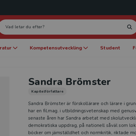
eratur
Kompetensutveckling
Student
F
Sandra Brömster
Kapitelförfattare
Sandra Brömster är förskollärare och lärare i grun
har en fil.mag. i utbildningsvetenskap med genusv
senaste åren har Sandra arbetat med skolutveckl
demokratiska uppdrag, på nationell såväl som lokal
böcker om jämställdhet och normkritik, riktade mo