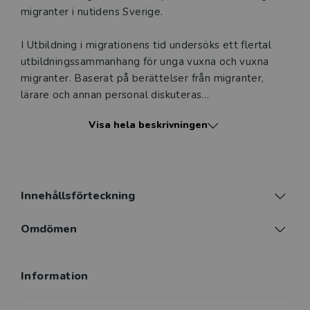
migranter i nutidens Sverige.
I Utbildning i migrationens tid undersöks ett flertal
utbildningssammanhang för unga vuxna och vuxna
migranter. Baserat på berättelser från migranter,
lärare och annan personal diskuteras
verksamheternas organisering, villkor och pedagogik.
Visa hela beskrivningen
Inte minst diskuteras migranters strävan efter, och
starka vilja till, inkludering. Utifrån sitt rika empiriska
underlag bidrar boken till en djupare förståelse för
vad inkludering innebär och dess villkor i såväl dagens
som morgondagens Sverige.
Innehållsförteckning
Boken vänder sig till både blivande och
Omdömen
yrkesverksamma lärare samt studie- och
yrkesvägledare, liksom andra med intresse för frågor
Information
om utbildning för och inkludering av migranter.