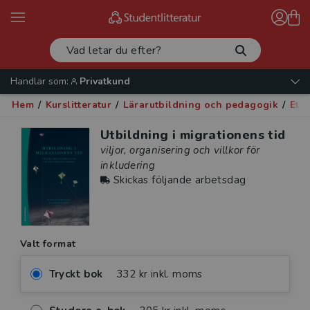
Handlar som:
Privatkund
Hem
/
Kurslitteratur
/
Lärarutbildning och pedagogik
/
Eti
Utbildning i migrationens tid
viljor, organisering och villkor för
inkludering
Skickas följande arbetsdag
Valt format
Tryckt bok
332 kr inkl. moms