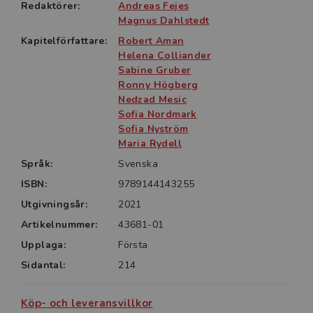
Redaktörer:
Andreas Fejes
Magnus Dahlstedt
Kapitelförfattare:
Robert Aman
Helena Colliander
Sabine Gruber
Ronny Högberg
Nedzad Mesic
Sofia Nordmark
Sofia Nyström
Maria Rydell
Språk:
Svenska
ISBN:
9789144143255
Utgivningsår:
2021
Artikelnummer:
43681-01
Upplaga:
Första
Sidantal:
214
Köp- och leveransvillkor