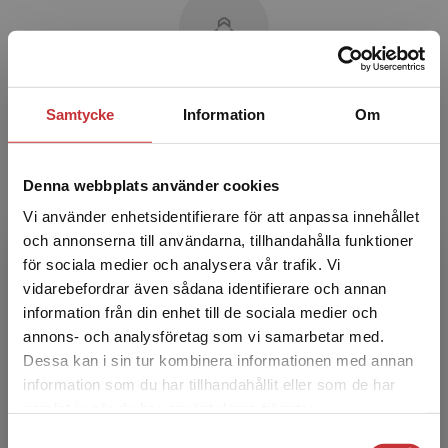
Magnus Dahlstedt
Samtycke
Information
Om
Magnus Dahlstedt är professor i socialt arbete
vid Linköpings universitet. Hans forskning
Denna webbplats använder cookies
kretsar kring rätten till välfärd, med särskilt
Vi använder enhetsidentifierare för att anpassa innehållet
fokus på ...
och annonserna till användarna, tillhandahålla funktioner
för sociala medier och analysera vår trafik. Vi
Begränsad fraktregion
vidarebefordrar även sådana identifierare och annan
information från din enhet till de sociala medier och
annons- och analysföretag som vi samarbetar med.
Dessa kan i sin tur kombinera informationen med annan
information som du har tillhandahållit eller som de har
Det verkar som att du besöker
samlat in när du har använt deras tjänster.
Robert Aman
studentlitteratur.se via en enhet utanför Sverige.
Samtyckesval
Vi erbjuder inte leveranser utanför Sverige. För