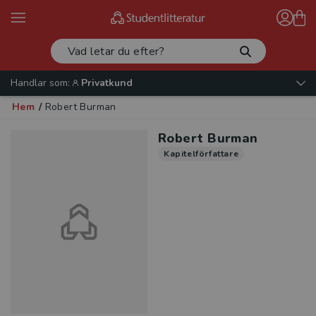
Handlar som:
Privatkund
Hem
/
Robert Burman
Robert Burman
Kapitelförfattare