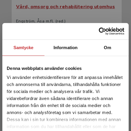
Vård, omsorg och rehabilitering utomhus
Engström, Åsa m.fl. (red.)
886 kr
inkl. moms
Exkl. moms: 836 kr
Samtycke
Information
Om
Denna webbplats använder cookies
Vi använder enhetsidentifierare för att anpassa innehållet
och annonserna till användarna, tillhandahålla funktioner
för sociala medier och analysera vår trafik. Vi
Begränsad fraktregion
vidarebefordrar även sådana identifierare och annan
Vård, omsorg och rehabilitering utomhus
information från din enhet till de sociala medier och
annons- och analysföretag som vi samarbetar med.
Engström, Åsa m.fl. (red.)
Dessa kan i sin tur kombinera informationen med annan
564 kr
inkl. moms
information som du har tillhandahållit eller som de har
Det verkar som att du besöker
Exkl. moms: 532 kr