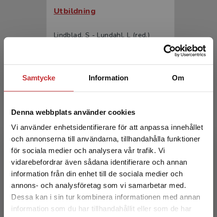
Utbildning
Lindblad, S - Lundahl, L (red.)
232 kr
inkl. moms
Exkl. moms: 219 kr
Samtycke
Information
Om
Denna webbplats använder cookies
Vi använder enhetsidentifierare för att anpassa innehållet
och annonserna till användarna, tillhandahålla funktioner
för sociala medier och analysera vår trafik. Vi
Begränsad fraktregion
vidarebefordrar även sådana identifierare och annan
Utbildning, makt och politik
information från din enhet till de sociala medier och
annons- och analysföretag som vi samarbetar med.
Lindblad, S - Lundahl, L (red.)
Dessa kan i sin tur kombinera informationen med annan
376 kr
inkl. moms
information som du har tillhandahållit eller som de har
Det verkar som att du besöker
Exkl. moms: 355 kr