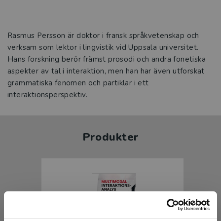
Rasmus Persson är doktor i fransk språkvetenskap och
verksam som lektor i lingvistik vid Uppsala universitet.
Hans forskning berör främst prosodi och andra fonetiska
aspekter av tal i interaktion, men han har även utforskat
grammatiska fenomen och partiklar i ett
interaktionsperspektiv.
Produkter