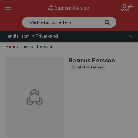
Handlar som:
Privatkund
Hem
/
Rasmus Persson
Rasmus Persson
Kapitelförfattare