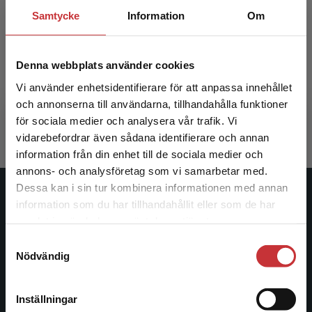
Samtycke
Information
Om
Multimodal interaktionsanalys
Denna webbplats använder cookies
Broth, M - Keevallik, L (red.)
Vi använder enhetsidentifierare för att anpassa innehållet
och annonserna till användarna, tillhandahålla funktioner
424 kr
inkl. moms
Exkl. moms: 400 kr
för sociala medier och analysera vår trafik. Vi
Begränsad fraktregion
vidarebefordrar även sådana identifierare och annan
information från din enhet till de sociala medier och
annons- och analysföretag som vi samarbetar med.
Dessa kan i sin tur kombinera informationen med annan
Studentlitteratur
information som du har tillhandahållit eller som de har
Det verkar som att du besöker
samlat in när du har använt deras tjänster.
studentlitteratur.se via en enhet utanför Sverige.
Studentlitteratur grundades 1963 och är idag Sveriges
Samtyckesval
Vi erbjuder inte leveranser utanför Sverige. För
ledande utbildningsförlag. Med läromedel, kurslitteratur,
Nödvändig
att kunna slutföra ett köp måste
facklitteratur, utbildningar och digitala
leveransadressen vara i Sverige.
Läs mer
informationstjänster i utbudet, finns Studentlitteratur med
Inställningar
längs hela kunskapsresan.