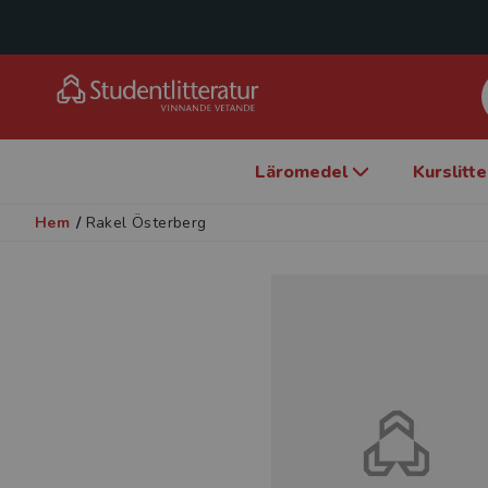
Läromedel
Kurslitt
Hem
/
Rakel Österberg