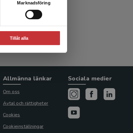
Marknadsföring
Tillåt alla
Allmänna länkar
Sociala medier
Om oss
Avtal och rättigheter
Cookies
Cookieinställningar