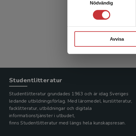
Nödvändig
Avvisa
Studentlitteratur
Studentlitteratur grundades 1963 och är idag Sveriges
ledande utbildningsförlag. Med läromedel, kurslitteratur,
facklitteratur, utbildningar och digitala
informationstjänster i utbudet,
finns Studentlitteratur med längs hela kunskapsresan.