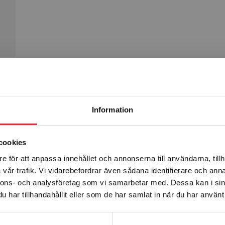
Begränsad fraktregion
Produkter
Information
cookies
e för att anpassa innehållet och annonserna till användarna, tillh
Det verkar som att du besöker studentlitteratur.se via en
vår trafik. Vi vidarebefordrar även sådana identifierare och anna
enhet utanför Sverige. Vi erbjuder inte leveranser utanför
nnons- och analysföretag som vi samarbetar med. Dessa kan i sin
Sverige. För att kunna slutföra ett köp måste
har tillhandahållit eller som de har samlat in när du har använt 
leveransadressen vara i Sverige.
Läs mer
Kontakta kundservice