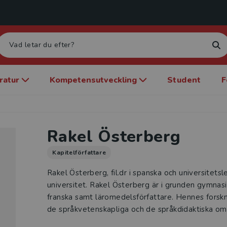
eratur
Kompetensutveckling
Student
F
Rakel Österberg
Kapitelförfattare
Rakel Österberg, fil.dr i spanska och universitets
universitet. Rakel Österberg är i grunden gymnasi
franska samt läromedelsförfattare. Hennes forskn
de språk­vetenskapliga och de språkdidaktiska o