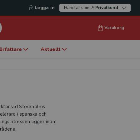
Logga in
Handlar som:
Privatkund
Varukorg
örfattare
Aktuellt
lektor vid Stockholms
elärare i spanska och
ingsintressen ligger inom
mrådena.