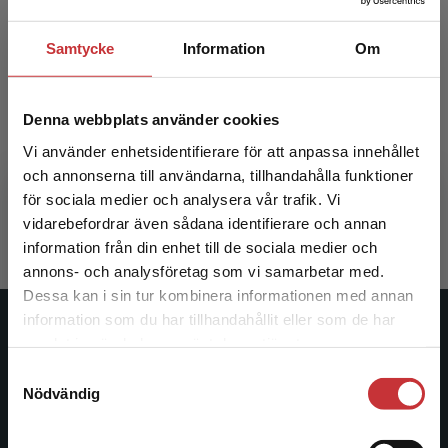
Samtycke
Information
Om
Kardiologisk omvårdnad
Denna webbplats använder cookies
Vi använder enhetsidentifierare för att anpassa innehållet
Fridlund, Bengt m.fl. (red.)
och annonserna till användarna, tillhandahålla funktioner
363 kr
inkl. moms
för sociala medier och analysera vår trafik. Vi
Begränsad fraktregion
Exkl. moms: 342 kr
vidarebefordrar även sådana identifierare och annan
information från din enhet till de sociala medier och
annons- och analysföretag som vi samarbetar med.
Dessa kan i sin tur kombinera informationen med annan
information som du har tillhandahållit eller som de har
Det verkar som att du besöker
Studentlitteratur
samlat in när du har använt deras tjänster.
studentlitteratur.se via en enhet utanför Sverige.
Samtyckesval
Vi erbjuder inte leveranser utanför Sverige. För
Studentlitteratur grundades 1963 och är idag Sveriges
Nödvändig
att kunna slutföra ett köp måste
ledande utbildningsförlag. Med läromedel, kurslitteratur,
leveransadressen vara i Sverige.
Läs mer
facklitteratur, utbildningar och digitala