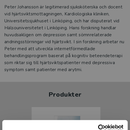
Peter Johansson är legitimerad sjuksköterska och docent
vid hjärtsviktsmottagningen, Kardiologiska kliniken,
Universitetssjukhuset i Linköping, och har disputerat vid
Hälsouniversitetet i Linköping. Hans forskning handlar
huvudsakligen om depression samt sömnrelaterade
andningsstörningar vid hjärtsvikt. I sin forskning arbetar nu
Peter med att utveckla internetförmedlade
behandlingsprogram baserat på kognitiv beteendeterapi
som riktar sig till hjärtsviktspatienter med depressiva
symptom samt patienter med arytmi.
Produkter