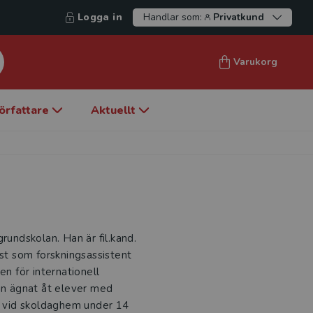
Logga in
Handlar som:
Privatkund
Varukorg
örfattare
Aktuellt
rundskolan. Han är fil.kand.
t som forskningsassistent
en för internationell
han ägnat åt elever med
re vid skoldaghem under 14