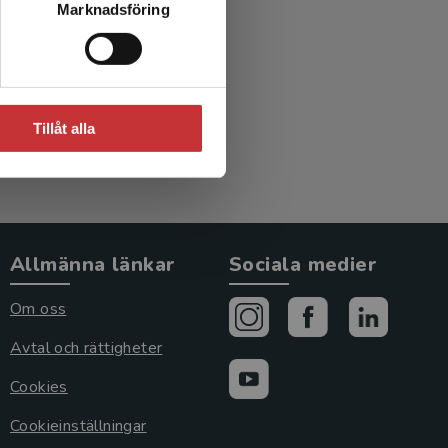
Marknadsföring
Tillåt alla
Allmänna länkar
Sociala medier
Om oss
Avtal och rättigheter
Cookies
Cookieinställningar