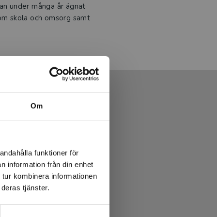
han under många år ägnat
inom skola och omsorg samt
Om
andahålla funktioner för
n information från din enhet
 tur kombinera informationen
deras tjänster.