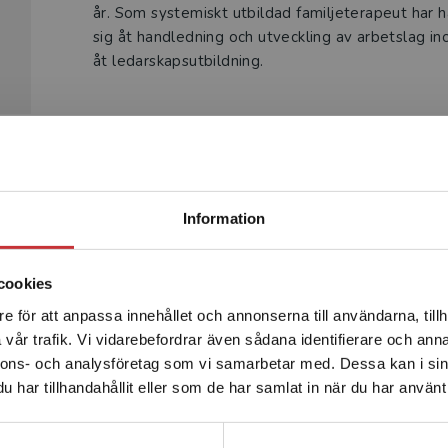
år. Som systemiskt utbildad familjeterapeut har 
sig åt handledning och utveckling av arbetslag 
åt ledarskapsutbildning.
Begränsad fraktregion
Produkter
Information
cookies
e för att anpassa innehållet och annonserna till användarna, tillh
Det verkar som att du besöker studentlitteratur.se via en
vår trafik. Vi vidarebefordrar även sådana identifierare och anna
enhet utanför Sverige. Vi erbjuder inte leveranser utanför
nnons- och analysföretag som vi samarbetar med. Dessa kan i sin
Sverige. För att kunna slutföra ett köp måste
har tillhandahållit eller som de har samlat in när du har använt 
leveransadressen vara i Sverige.
Läs mer
Kontakta kundservice