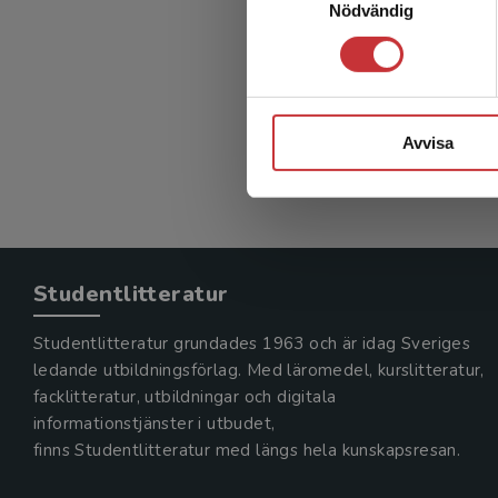
Nödvändig
Fritid
Pihlgren,
331 kr
in
Exkl. mom
Avvisa
Studentlitteratur
Studentlitteratur grundades 1963 och är idag Sveriges
ledande utbildningsförlag. Med läromedel, kurslitteratur,
facklitteratur, utbildningar och digitala
informationstjänster i utbudet,
finns Studentlitteratur med längs hela kunskapsresan.