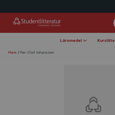
Läromedel
Kurslitt
Hem
/
Per-Olof Johansson