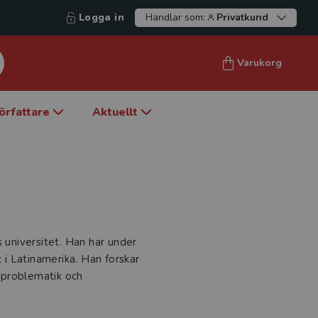
Logga in
Handlar som:
Privatkund
Varukorg
örfattare
Aktuellt
s universitet. Han har under
t i Latinamerika. Han forskar
sproblematik och