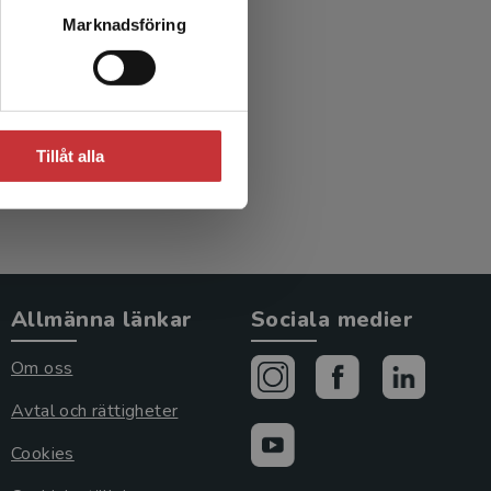
Marknadsföring
Tillåt alla
Allmänna länkar
Sociala medier
Om oss
Avtal och rättigheter
Cookies