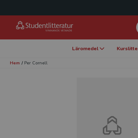
Läromedel
Kurslitt
Hem
/
Per Cornell