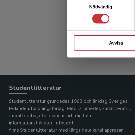
Nödvändig
Avvisa
Studentlitteratur
Studentlitteratur grundades 1963 och är idag Sveriges
ledande utbildningsförlag. Med läromedel, kurslitteratur,
facklitteratur, utbildningar och digitala
informationstjänster i utbudet,
finns Studentlitteratur med längs hela kunskapsresan.