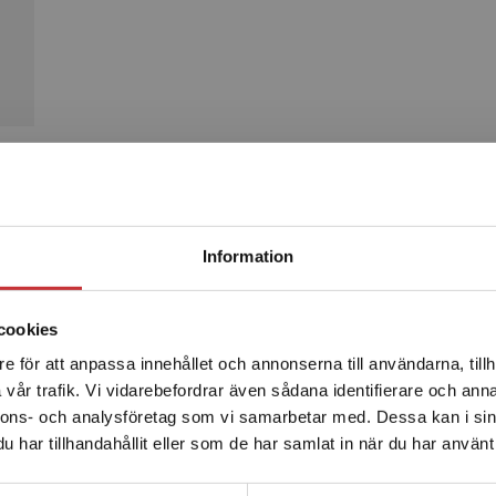
Produkter
Begränsad fraktregion
Information
cookies
e för att anpassa innehållet och annonserna till användarna, tillh
Det verkar som att du besöker studentlitteratur.se via en
vår trafik. Vi vidarebefordrar även sådana identifierare och anna
enhet utanför Sverige. Vi erbjuder inte leveranser utanför
nnons- och analysföretag som vi samarbetar med. Dessa kan i sin
Sverige. För att kunna slutföra ett köp måste
har tillhandahållit eller som de har samlat in när du har använt 
leveransadressen vara i Sverige.
Läs mer