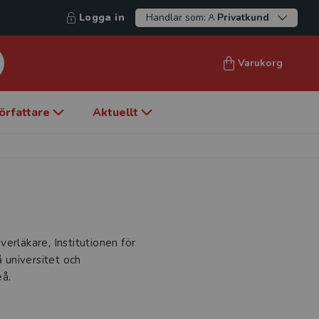
Logga in
Handlar som:
Privatkund
Varukorg
örfattare
Aktuellt
erläkare, Institutionen för
å universitet och
eå.