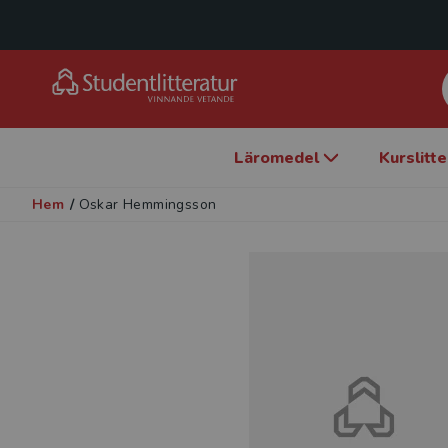
Läromedel
Kurslitt
Hem
/
Oskar Hemmingsson