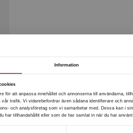
Begränsad fraktregion
Produkter
Information
cookies
e för att anpassa innehållet och annonserna till användarna, tillh
Det verkar som att du besöker studentlitteratur.se via en
vår trafik. Vi vidarebefordrar även sådana identifierare och anna
enhet utanför Sverige. Vi erbjuder inte leveranser utanför
nnons- och analysföretag som vi samarbetar med. Dessa kan i sin
Sverige. För att kunna slutföra ett köp måste
har tillhandahållit eller som de har samlat in när du har använt 
leveransadressen vara i Sverige.
Läs mer
Kontakta kundservice