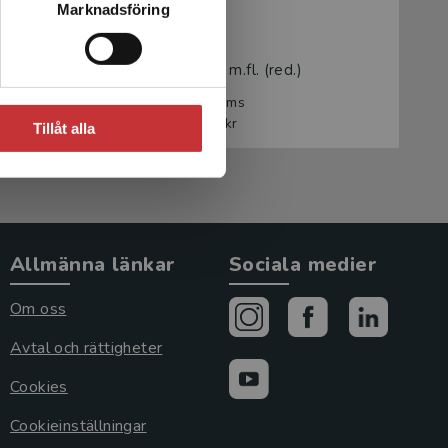
Marknadsföring
Kirurgi
Ljungqvist, Olle m.fl. (red.)
1 059 kr
inkl. moms
Exkl. moms: 999 kr
Tillåt alla
Allmänna länkar
Sociala medier
Om oss
Avtal och rättigheter
Cookies
Cookieinställningar