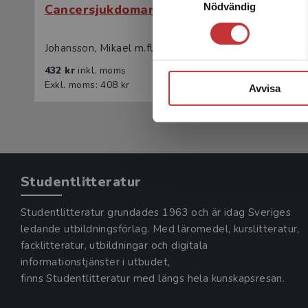
Nödvändig
Cancersjukdomar
Cancer
Johansson, Mikael m.fl. (red.)
Johansson,
432 kr
inkl. moms
285 kr
in
Exkl. moms: 408 kr
Exkl. mom
Avvisa
Studentlitteratur
Studentlitteratur grundades 1963 och är idag Sveriges
ledande utbildningsförlag. Med läromedel, kurslitteratur,
facklitteratur, utbildningar och digitala
informationstjänster i utbudet,
finns Studentlitteratur med längs hela kunskapsresan.