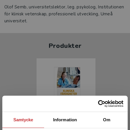
Olof Semb, universitetslektor, leg. psykolog, Institutionen
för klinisk vetenskap, professionell utveckling, Umeå
universitet.
Produkter
Kliniska färdigheter
Samtycke
Information
Om