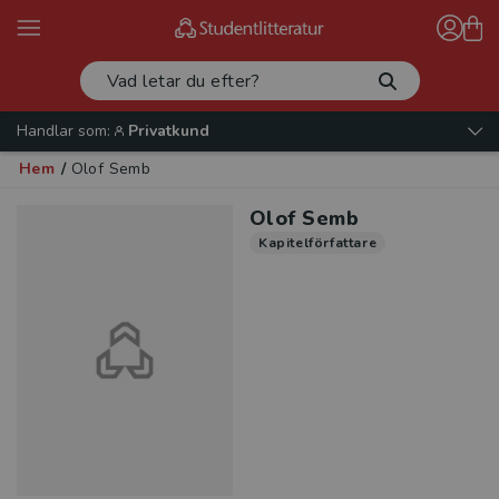
Handlar som:
Privatkund
Hem
/
Olof Semb
Olof Semb
Kapitelförfattare