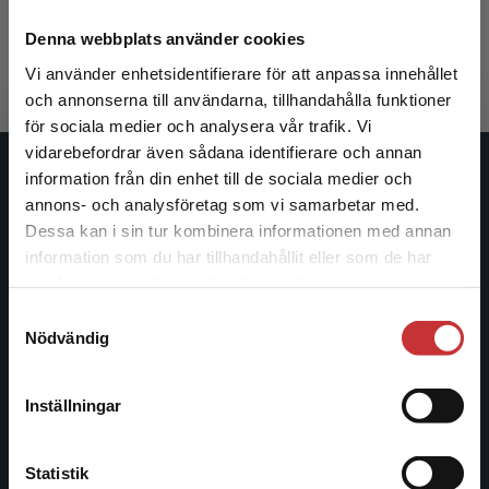
Karling, Pontus (red.)
462 kr
inkl. moms
Denna webbplats använder cookies
Exkl. moms: 436 kr
Vi använder enhetsidentifierare för att anpassa innehållet
och annonserna till användarna, tillhandahålla funktioner
för sociala medier och analysera vår trafik. Vi
Begränsad fraktregion
vidarebefordrar även sådana identifierare och annan
information från din enhet till de sociala medier och
Studentlitteratur
annons- och analysföretag som vi samarbetar med.
Dessa kan i sin tur kombinera informationen med annan
Studentlitteratur grundades 1963 och är idag Sveriges
information som du har tillhandahållit eller som de har
ledande utbildningsförlag. Med läromedel, kurslitteratur,
Det verkar som att du besöker
samlat in när du har använt deras tjänster.
facklitteratur, utbildningar och digitala
studentlitteratur.se via en enhet utanför Sverige.
informationstjänster i utbudet, finns Studentlitteratur med
Samtyckesval
Vi erbjuder inte leveranser utanför Sverige. För
Nödvändig
längs hela kunskapsresan.
att kunna slutföra ett köp måste
leveransadressen vara i Sverige.
Läs mer
Kontakta oss
Inställningar
Kontakta kundservice
Kontakta oss
Statistik