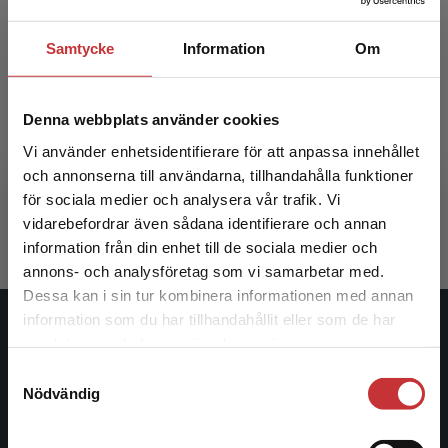
Samtycke
Information
Om
Viktimologisk forskning
Denna webbplats använder cookies
Vi använder enhetsidentifierare för att anpassa innehållet
Heber, Anita m.fl. (red.)
och annonserna till användarna, tillhandahålla funktioner
487 kr
inkl. moms
för sociala medier och analysera vår trafik. Vi
Begränsad fraktregion
Exkl. moms: 459 kr
vidarebefordrar även sådana identifierare och annan
information från din enhet till de sociala medier och
annons- och analysföretag som vi samarbetar med.
Dessa kan i sin tur kombinera informationen med annan
information som du har tillhandahållit eller som de har
Det verkar som att du besöker
Studentlitteratur
samlat in när du har använt deras tjänster.
studentlitteratur.se via en enhet utanför Sverige.
Samtyckesval
Vi erbjuder inte leveranser utanför Sverige. För
Studentlitteratur grundades 1963 och är idag Sveriges
Nödvändig
att kunna slutföra ett köp måste
ledande utbildningsförlag. Med läromedel, kurslitteratur,
leveransadressen vara i Sverige.
Läs mer
facklitteratur, utbildningar och digitala