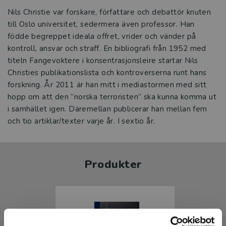
Nils Christie var forskare, författare och debattör knuten
till Oslo universitet, sedermera även professor. Han
födde begreppet ideala offret, vrider och vänder på
kontroll, ansvar och straff. En bibliografi från 1952 med
titeln Fangevoktere i konsentrasjonsleire startar Nils
Christies publikationslista och kontroverserna runt hans
forskning. År 2011 är han mitt i mediastormen med sitt
hopp om att den ”norska terroristen” ska kunna komma ut
i samhället igen. Däremellan publicerar han mellan fem
och tio artiklar/texter varje år. I sextio år.
Produkter