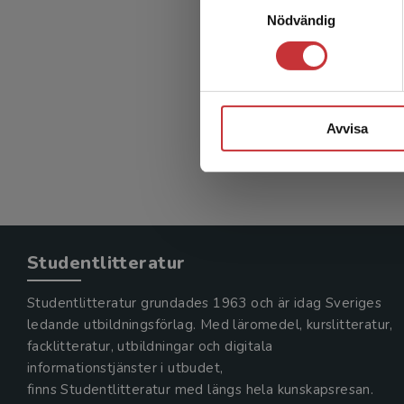
Nödvändig
Avvisa
Studentlitteratur
Studentlitteratur grundades 1963 och är idag Sveriges
ledande utbildningsförlag. Med läromedel, kurslitteratur,
facklitteratur, utbildningar och digitala
informationstjänster i utbudet,
finns Studentlitteratur med längs hela kunskapsresan.