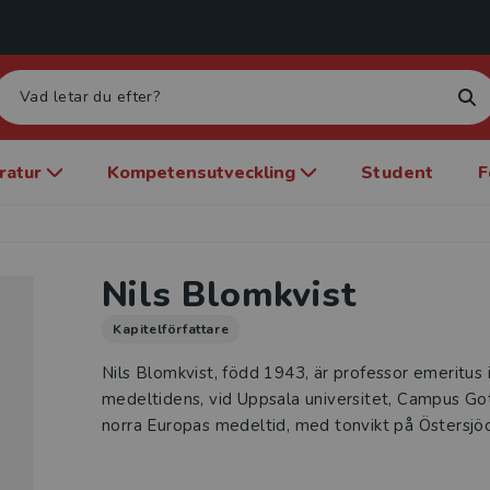
eratur
Kompetensutveckling
Student
F
Nils Blomkvist
Kapitelförfattare
Nils Blomkvist, född 1943, är professor emeritus i h
medeltidens, vid Uppsala universitet, Campus Got
norra Europas medeltid, med tonvikt på Östersjö