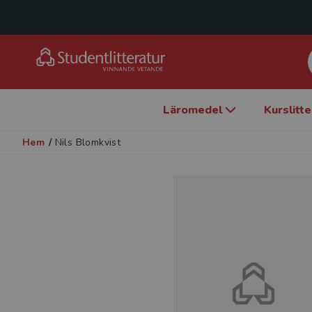
Läromedel
Kurslitt
Hem
/
Nils Blomkvist