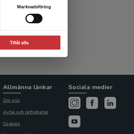
Marknadsföring
Tillåt alla
Allmänna länkar
Sociala medier
Om oss
Avtal och rättigheter
Cookies