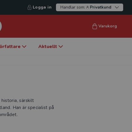
Logga in
Handlar som:
Privatkund
Varukorg
örfattare
Aktuellt
istoria, särskilt
land. Han är specialist på
området.