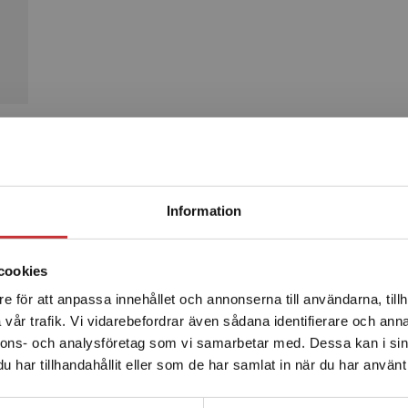
Produkter
Begränsad fraktregion
Information
cookies
e för att anpassa innehållet och annonserna till användarna, tillh
Det verkar som att du besöker studentlitteratur.se via en
vår trafik. Vi vidarebefordrar även sådana identifierare och anna
enhet utanför Sverige. Vi erbjuder inte leveranser utanför
nnons- och analysföretag som vi samarbetar med. Dessa kan i sin
Sverige. För att kunna slutföra ett köp måste
har tillhandahållit eller som de har samlat in när du har använt 
leveransadressen vara i Sverige.
Läs mer