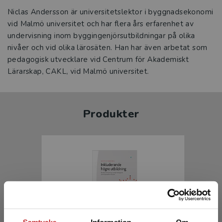
Niclas Andersson är universitetslektor i byggnadsekonomi
vid Malmö universitet och har flera års erfarenhet av
undervisning inom byggingenjörsutbildningar på olika
nivåer och vid olika lärosäten. Han har även arbetat som
pedagogisk utvecklare vid Centrum för Akademiskt
Lärarskap, CAKL, vid Malmö universitet.
Produkter