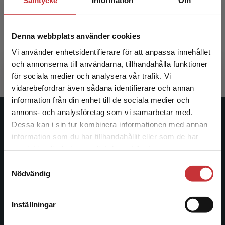
Samtycke
Information
Om
Inkluderande högre utbildning
Denna webbplats använder cookies
Stigmar, Martin (red.)
365 kr
inkl. moms
Vi använder enhetsidentifierare för att anpassa innehållet
Exkl. moms: 344 kr
och annonserna till användarna, tillhandahålla funktioner
för sociala medier och analysera vår trafik. Vi
Begränsad fraktregion
vidarebefordrar även sådana identifierare och annan
information från din enhet till de sociala medier och
annons- och analysföretag som vi samarbetar med.
Studentlitteratur
Dessa kan i sin tur kombinera informationen med annan
information som du har tillhandahållit eller som de har
Det verkar som att du besöker
Studentlitteratur grundades 1963 och är idag Sveriges
samlat in när du har använt deras tjänster.
studentlitteratur.se via en enhet utanför Sverige.
ledande utbildningsförlag. Med läromedel, kurslitteratur,
Samtyckesval
Vi erbjuder inte leveranser utanför Sverige. För
facklitteratur, utbildningar och digitala
Nödvändig
att kunna slutföra ett köp måste
informationstjänster i utbudet, finns Studentlitteratur med
leveransadressen vara i Sverige.
Läs mer
längs hela kunskapsresan.
Inställningar
Kontakta kundservice
Kontakta oss