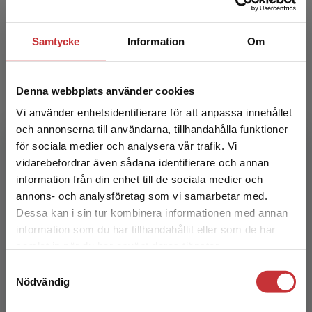
213 kr
inkl. moms
Exkl. moms: 201 kr
Samtycke
Information
Om
Denna webbplats använder cookies
Vi använder enhetsidentifierare för att anpassa innehållet
och annonserna till användarna, tillhandahålla funktioner
för sociala medier och analysera vår trafik. Vi
Begränsad fraktregion
vidarebefordrar även sådana identifierare och annan
information från din enhet till de sociala medier och
Vårdmiljöns betydelse
annons- och analysföretag som vi samarbetar med.
Dessa kan i sin tur kombinera informationen med annan
Wijk, Helle (red.)
information som du har tillhandahållit eller som de har
Det verkar som att du besöker
349 kr
inkl. moms
samlat in när du har använt deras tjänster.
studentlitteratur.se via en enhet utanför Sverige.
Exkl. moms: 329 kr
Samtyckesval
Vi erbjuder inte leveranser utanför Sverige. För
Nödvändig
att kunna slutföra ett köp måste
leveransadressen vara i Sverige.
Läs mer