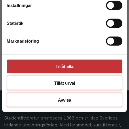
Inställningar
Kontakta kundservice
Statistik
Marknadsföring
Vårdmiljöns betydelse
Stäng
Wijk, Helle (red.)
216 kr
inkl. moms
Tillåt alla
Exkl. moms: 204 kr
Tillåt urval
Avvisa
Studentlitteratur
Studentlitteratur grundades 1963 och är idag Sveriges
ledande utbildningsförlag. Med läromedel, kurslitteratur,