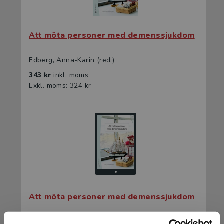
Att möta personer med demenssjukdom
Edberg, Anna-Karin (red.)
343 kr
inkl. moms
Exkl. moms: 324 kr
Att möta personer med demenssjukdom
Edberg, Anna-Karin (red.)