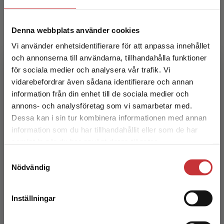
Denna webbplats använder cookies
Vi använder enhetsidentifierare för att anpassa innehållet
och annonserna till användarna, tillhandahålla funktioner
Kalkylering för produkter och investeringar
för sociala medier och analysera vår trafik. Vi
Begränsad fraktregion
vidarebefordrar även sådana identifierare och annan
Olsson, Ulf m.fl.
information från din enhet till de sociala medier och
230 kr
inkl. moms
annons- och analysföretag som vi samarbetar med.
Exkl. moms: 217 kr
Dessa kan i sin tur kombinera informationen med annan
information som du har tillhandahållit eller som de har
Det verkar som att du besöker
samlat in när du har använt deras tjänster.
studentlitteratur.se via en enhet utanför Sverige.
Samtyckesval
Vi erbjuder inte leveranser utanför Sverige. För
Nödvändig
att kunna slutföra ett köp måste
leveransadressen vara i Sverige.
Läs mer
Inställningar
Kontakta kundservice