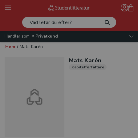
Handlar som:
Privatkund
Hem
/
Mats Karén
Mats Karén
Kapitelförfattare