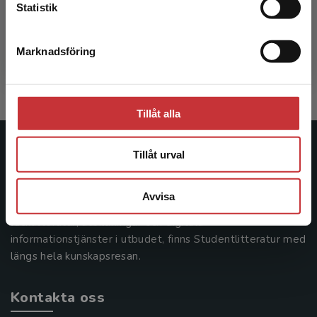
Kalkylering för produkter och investeringar
Statistik
Brännström, Daniel m.fl.
Marknadsföring
Stäng
370 kr
inkl. moms
Exkl. moms: 349 kr
Tillåt alla
Studentlitteratur
Tillåt urval
Studentlitteratur grundades 1963 och är idag Sveriges
Avvisa
ledande utbildningsförlag. Med läromedel, kurslitteratur,
facklitteratur, utbildningar och digitala
informationstjänster i utbudet, finns Studentlitteratur med
längs hela kunskapsresan.
Kontakta oss