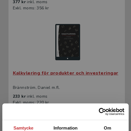
377 kr
inkl. moms
Exkl. moms: 356 kr
Kalkylering för produkter och investeringar
Brännström, Daniel m.fl.
233 kr
inkl. moms
Exkl. moms: 220 kr
Samtycke
Information
Om