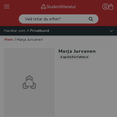
Handlar som:
Privatkund
Hem
/
Marja Jurvanen
Marja Jurvanen
Kapitelförfattare