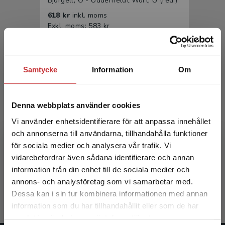
Björgell, O - Uddenfeldt Wort, U (red.)
618 kr
inkl. moms
Exkl. moms: 583 kr
Samtycke
Information
Om
Denna webbplats använder cookies
Vi använder enhetsidentifierare för att anpassa innehållet
och annonserna till användarna, tillhandahålla funktioner
ST-boken
för sociala medier och analysera vår trafik. Vi
Begränsad fraktregion
vidarebefordrar även sådana identifierare och annan
Björgell, O - Uddenfeldt Wort, U (red.)
information från din enhet till de sociala medier och
393 kr
inkl. moms
annons- och analysföretag som vi samarbetar med.
Exkl. moms: 371 kr
Dessa kan i sin tur kombinera informationen med annan
information som du har tillhandahållit eller som de har
Det verkar som att du besöker
samlat in när du har använt deras tjänster.
studentlitteratur.se via en enhet utanför Sverige.