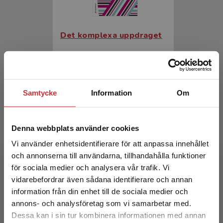
Det komplexa uppdraget
Zackariasson, Maria m.fl. (red.)
335 kr
inkl. moms
Exkl. moms: 316 kr
Samtycke
Information
Om
Denna webbplats använder cookies
Vi använder enhetsidentifierare för att anpassa innehållet
och annonserna till användarna, tillhandahålla funktioner
för sociala medier och analysera vår trafik. Vi
Begränsad fraktregion
vidarebefordrar även sådana identifierare och annan
information från din enhet till de sociala medier och
Det komplexa uppdraget
annons- och analysföretag som vi samarbetar med.
Dessa kan i sin tur kombinera informationen med annan
Zackariasson, Maria m.fl. (red.)