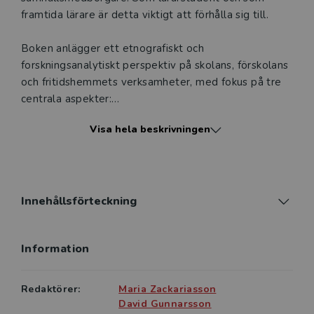
framtida lärare är detta viktigt att förhålla sig till.
Boken anlägger ett etnografiskt och
forskningsanalytiskt perspektiv på skolans, förskolans
och fritidshemmets verksamheter, med fokus på tre
centrala aspekter:
Visa hela beskrivningen
• Demokratiuppdraget
• Interkulturalitet
• Hållbarhet
Innehållsförteckning
Det komplexa uppdraget utgår från det konkreta,
Information
vardagliga arbetet och introducerar de
kulturanalytiska verktygen perspektivering,
kontrastering och dramatisering i relation till
Redaktörer:
Maria Zackariasson
skolkontexten. På så sätt bidrar boken till att bredda
David Gunnarsson