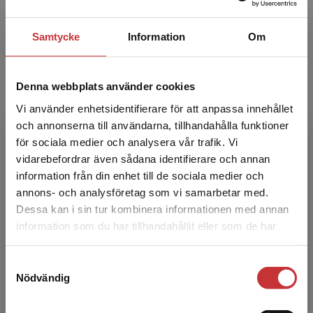
David Gunnarsson är lektor i etnologi vid
Södertörns högskola och knuten till
Samtycke
Information
Om
Institutionen för historia och samtidsstudier
samt Lärarutbildningen....
Denna webbplats använder cookies
Vi använder enhetsidentifierare för att anpassa innehållet
och annonserna till användarna, tillhandahålla funktioner
för sociala medier och analysera vår trafik. Vi
Begränsad fraktregion
vidarebefordrar även sådana identifierare och annan
information från din enhet till de sociala medier och
annons- och analysföretag som vi samarbetar med.
Elisabeth Wollin
Dessa kan i sin tur kombinera informationen med annan
information som du har tillhandahållit eller som de har
Det verkar som att du besöker
Elisabeth Wollin är fil.dr. och lektor i etnologi
samlat in när du har använt deras tjänster.
studentlitteratur.se via en enhet utanför Sverige.
vid Södertörns högskola och knuten till
Samtyckesval
Vi erbjuder inte leveranser utanför Sverige. För
Institutionen för historia och samtidsstudier.
Nödvändig
att kunna slutföra ett köp måste
Hennes for...
leveransadressen vara i Sverige.
Läs mer