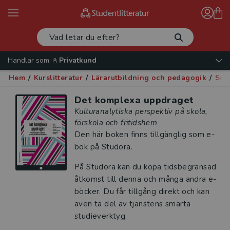
Handlar som:
Privatkund
Hem
/
Kurslitteratur
/
Lärarutbildning och pedagogik
/
Soci
Det komplexa uppdraget
Kulturanalytiska perspektiv på skola,
förskola och fritidshem
Den här boken finns tillgänglig som e-
bok på Studora.
På Studora kan du köpa tidsbegränsad
åtkomst till denna och många andra e-
böcker. Du får tillgång direkt och kan
även ta del av tjänstens smarta
studieverktyg.