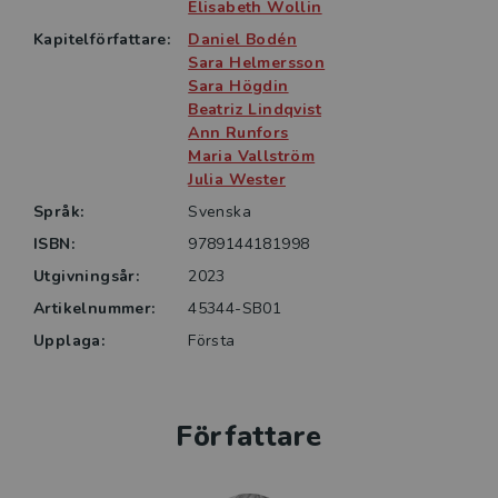
blivande och verksamma lärares förståelse för
Elisabeth Wollin
skolpraktiken. Dessutom erbjuder den läsaren
Kapitelförfattare:
Daniel Bodén
redskap för att se, reflektera över och utveckla det
Sara Helmersson
egna handlandet, något som i förlängningen kan bidra
Sara Högdin
Beatriz Lindqvist
till förändring av praktiken.
Ann Runfors
Maria Vallström
Julia Wester
Språk:
Svenska
ISBN:
9789144181998
Utgivningsår:
2023
Artikelnummer:
45344-SB01
Upplaga:
Första
Författare