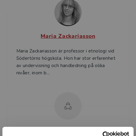
Maria Zackariasson
Maria Zackariasson är professor i etnologi vid
Södertörns högskola. Hon har stor erfarenhet
av undervisning och handledning på olika
nivåer, inom b...
David Gunnarsson