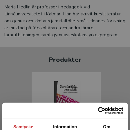
Maria Hedlin är professor i pedagogik vid
Linnéuniversitetet i Kalmar. Hon har skrivit kurslitteratur
om genus och skolans jämställdhetsmål. Hennes forskning
är inriktad på förskollärare och andra lärare,
lärarutbildningen samt gymnasieskolans yrkesprogram.
Produkter
Samtycke
Information
Om
Normkritiska perspektiv