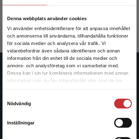
Elmeroth, Elisabeth (red.)
Denna webbplats använder cookies
267 kr
inkl. moms
Vi använder enhetsidentifierare för att anpassa innehållet
Exkl. moms: 252 kr
och annonserna till användarna, tillhandahålla funktioner
för sociala medier och analysera vår trafik. Vi
Begränsad fraktregion
vidarebefordrar även sådana identifierare och annan
information från din enhet till de sociala medier och
annons- och analysföretag som vi samarbetar med.
Studentlitteratur
Dessa kan i sin tur kombinera informationen med annan
information som du har tillhandahållit eller som de har
Studentlitteratur grundades 1963 och är idag Sveriges
Det verkar som att du besöker
samlat in när du har använt deras tjänster.
ledande utbildningsförlag. Med läromedel, kurslitteratur,
studentlitteratur.se via en enhet utanför Sverige.
facklitteratur, utbildningar och digitala
Samtyckesval
Vi erbjuder inte leveranser utanför Sverige. För
Nödvändig
informationstjänster i utbudet, finns Studentlitteratur med
att kunna slutföra ett köp måste
längs hela kunskapsresan.
leveransadressen vara i Sverige.
Läs mer
Inställningar
Kontakta oss
Kontakta kundservice