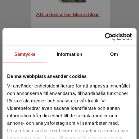
Att arbeta för lika villkor
Keisu, Britt-Inger m.fl (red.)
396 kr
inkl. moms
Exkl. moms: 374 kr
Samtycke
Information
Om
Denna webbplats använder cookies
Vi använder enhetsidentifierare för att anpassa innehållet
och annonserna till användarna, tillhandahålla funktioner
för sociala medier och analysera vår trafik. Vi
Begränsad fraktregion
vidarebefordrar även sådana identifierare och annan
Politik och kön
information från din enhet till de sociala medier och
annons- och analysföretag som vi samarbetar med.
Freidenvall, L - Jansson, M (red.)
Dessa kan i sin tur kombinera informationen med annan
information som du har tillhandahållit eller som de har