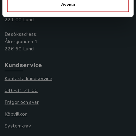
Avvisa
Postadress:
Box 141
221 00 Lund
Besöksadress:
Åkergränden 1
Kundservice
Kontakta kundservice
046-31 21 00
Frågor och svar
Köpvillkor
Systemkrav