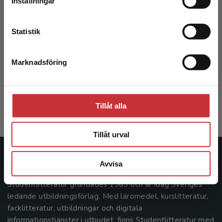
Inställningar
Kontakta kundservice
Statistik
Kardiologisk omvårdnad
Marknadsföring
Stäng
Fridlund, Bengt m.fl. (red.)
363 kr
inkl. moms
Exkl. moms: 342 kr
Tillåt alla
Tillåt urval
Studentlitteratur
Avvisa
Studentlitteratur grundades 1963 och är idag Sveriges
ledande utbildningsförlag. Med läromedel, kurslitteratur,
facklitteratur, utbildningar och digitala
informationstjänster i utbudet, finns Studentlitteratur med