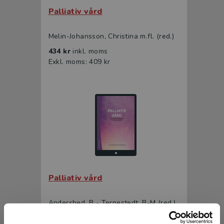
Palliativ vård
Melin-Johansson, Christina m.fl. (red.)
434 kr
inkl. moms
Exkl. moms: 409 kr
Palliativ vård
Andershed, B - Ternestedt, B-M (red.)
293 kr
inkl. moms