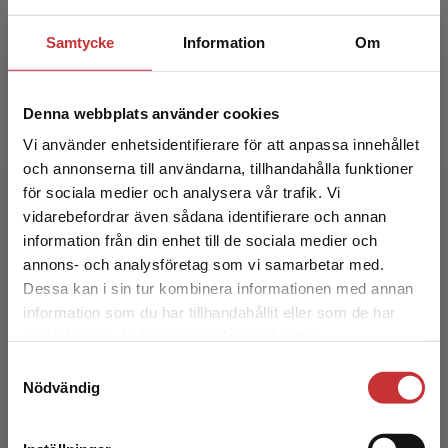
Exkl. moms: 276 kr
Samtycke
Information
Om
Denna webbplats använder cookies
Vi använder enhetsidentifierare för att anpassa innehållet
och annonserna till användarna, tillhandahålla funktioner
för sociala medier och analysera vår trafik. Vi
Begränsad fraktregion
vidarebefordrar även sådana identifierare och annan
Palliativ vård
information från din enhet till de sociala medier och
annons- och analysföretag som vi samarbetar med.
Andershed, B - Ternestedt, B-M (red.)
Dessa kan i sin tur kombinera informationen med annan
467 kr
inkl. moms
information som du har tillhandahållit eller som de har
Det verkar som att du besöker
Exkl. moms: 441 kr
samlat in när du har använt deras tjänster.
studentlitteratur.se via en enhet utanför Sverige.
Samtyckesval
Vi erbjuder inte leveranser utanför Sverige. För
Nödvändig
att kunna slutföra ett köp måste
leveransadressen vara i Sverige.
Läs mer