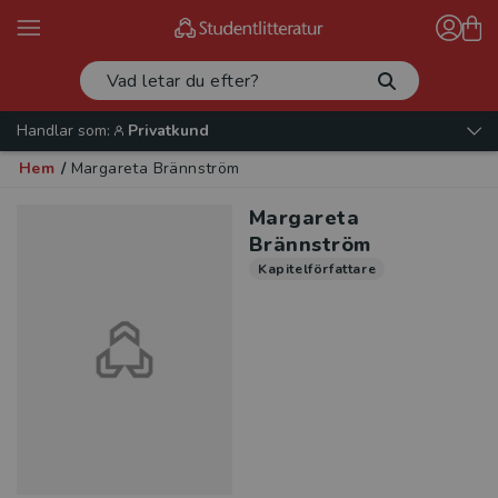
Handlar som:
Privatkund
Hem
/
Margareta Brännström
Margareta
Brännström
Kapitelförfattare