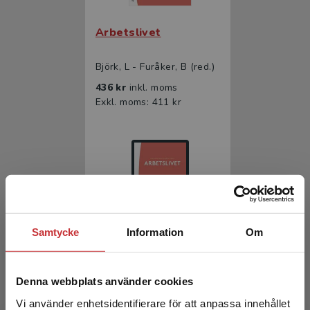
Arbetslivet
Björk, L - Furåker, B (red.)
436 kr
inkl. moms
Exkl. moms: 411 kr
Samtycke
Information
Om
Arbetslivet
Denna webbplats använder cookies
Björk, L - Furåker, B (red.)
Vi använder enhetsidentifierare för att anpassa innehållet