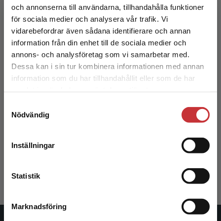
275 kr
inkl. moms
och annonserna till användarna, tillhandahålla funktioner
Exkl. moms: 259 kr
för sociala medier och analysera vår trafik. Vi
Begränsad fraktregion
vidarebefordrar även sådana identifierare och annan
information från din enhet till de sociala medier och
annons- och analysföretag som vi samarbetar med.
Dessa kan i sin tur kombinera informationen med annan
information som du har tillhandahållit eller som de har
Det verkar som att du besöker
samlat in när du har använt deras tjänster.
studentlitteratur.se via en enhet utanför Sverige.
Samtyckesval
Vi erbjuder inte leveranser utanför Sverige. För
Nödvändig
att kunna slutföra ett köp måste
Arbete & välfärd
leveransadressen vara i Sverige.
Läs mer
Sandberg, Åke (red.)
Inställningar
Kontakta kundservice
475 kr
inkl. moms
Exkl. moms: 448 kr
Statistik
Marknadsföring
Stäng