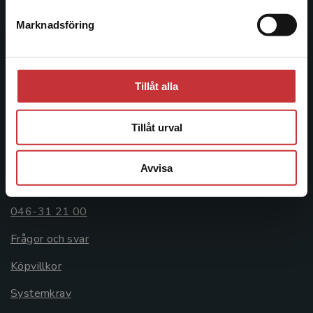
Postadress:
Marknadsföring
Stäng
Box 141
221 00 Lund
Besöksadress:
Tillåt alla
Åkergränden 1
Tillåt urval
Kundservice
Avvisa
Kontakta kundservice
046-31 21 00
Frågor och svar
Köpvillkor
Systemkrav