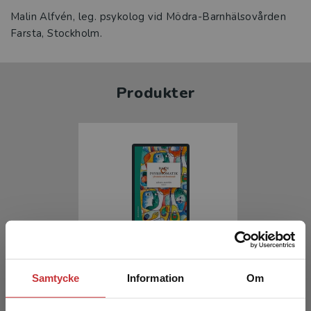
Malin Alfvén, leg. psykolog vid Mödra-Barnhälsovården
Farsta, Stockholm.
Produkter
Barn och psykosomatik
Samtycke
Information
Om
Alfvén, Gösta (red.)