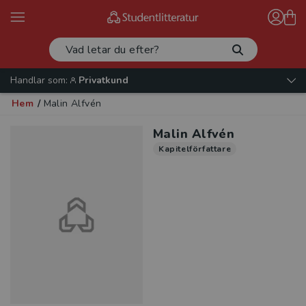
Handlar som:
Privatkund
Hem
/
Malin Alfvén
Malin Alfvén
Kapitelförfattare