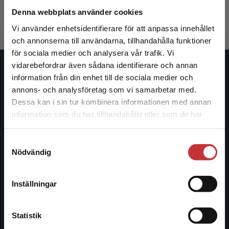
240 kr
inkl. moms
Denna webbplats använder cookies
Exkl. moms: 226 kr
Vi använder enhetsidentifierare för att anpassa innehållet
och annonserna till användarna, tillhandahålla funktioner
för sociala medier och analysera vår trafik. Vi
Begränsad fraktregion
vidarebefordrar även sådana identifierare och annan
Studentlitteratur
information från din enhet till de sociala medier och
annons- och analysföretag som vi samarbetar med.
Studentlitteratur grundades 1963 och är idag Sveriges
Dessa kan i sin tur kombinera informationen med annan
ledande utbildningsförlag. Med läromedel, kurslitteratur,
information som du har tillhandahållit eller som de har
Det verkar som att du besöker
facklitteratur, utbildningar och digitala
samlat in när du har använt deras tjänster.
studentlitteratur.se via en enhet utanför Sverige.
informationstjänster i utbudet, finns Studentlitteratur med
Samtyckesval
Vi erbjuder inte leveranser utanför Sverige. För
längs hela kunskapsresan.
Nödvändig
att kunna slutföra ett köp måste
leveransadressen vara i Sverige.
Läs mer
Kontakta oss
Inställningar
Kontakta kundservice
Kontakta oss
Statistik
046-31 20 00